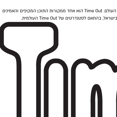
Time Outתל אביב הוא חלק מרשת Time Out Global — רשת מדיה בינלאומית הפועלת ב-360 ערים מרכזיות וב-60 מדינות ברחבי העולם. Time Out הוא אחד ממקורות התוכן המקיפים והאמינים