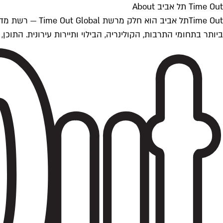
Time Out תל אביב About
ביותר בתחומי התרבות, הקולינריה, הבילוי ותיירות עירונית. התוכן, שמתעדכן 24/7, נכתב ונערך על ידי צוות עיתונאים מקצועי מקומי בישראל, בהתאם לסטנדרט