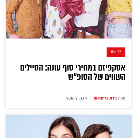
יד שנ
אסקפיזם במחירי סוף עונה: הסיילים
השווים של הסופ"ש
מאת
ג'ו מ. גרינבאום
9 במרץ 2016