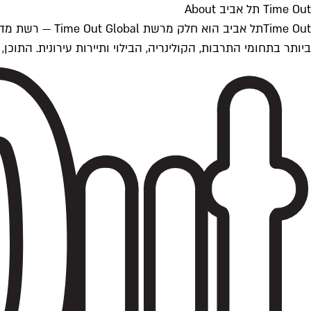
Time Out תל אביב About
ביותר בתחומי התרבות, הקולינריה, הבילוי ותיירות עירונית. התוכן, שמתעדכן 24/7, נכתב ונערך על ידי צוות עיתונאים מקצועי מקומי בישראל, בהתאם לסטנדרט