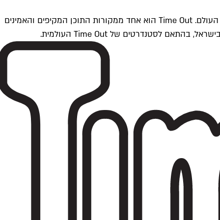
Time Outתל אביב הוא חלק מרשת Time Out Global — רשת מדיה בינלאומית הפועלת ב-360 ערים מרכזיות וב-60 מדינות ברחבי העולם. Time Out הוא אחד ממקורות התוכן המקיפים והאמינים