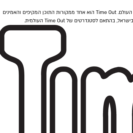
Time Outתל אביב הוא חלק מרשת Time Out Global — רשת מדיה בינלאומית הפועלת ב-360 ערים מרכזיות וב-60 מדינות ברחבי העולם. Time Out הוא אחד ממקורות התוכן המקיפים והאמינים