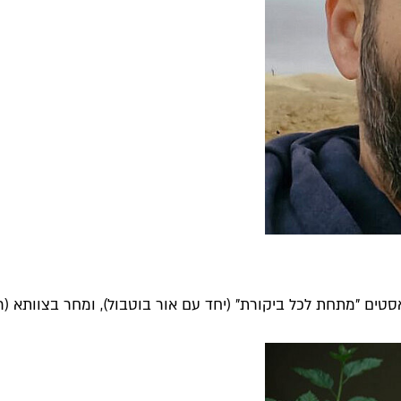
תחת לכל ביקורת" (יחד עם אור בוטבול), ומחר בצוותא (רביעי 12.2) 