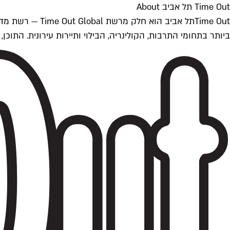
Time Out תל אביב About
ביותר בתחומי התרבות, הקולינריה, הבילוי ותיירות עירונית. התוכן, שמתעדכן 24/7, נכתב ונערך על ידי צוות עיתונאים מקצועי מקומי בישראל, בהתאם לסטנדרט