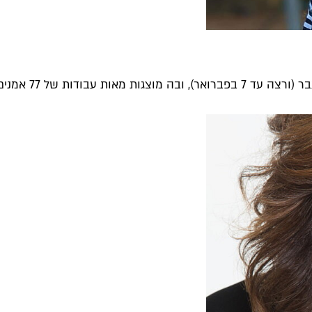
 77 אמניםות בחגיגה...