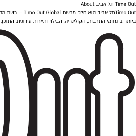
Time Out תל אביב About
ביותר בתחומי התרבות, הקולינריה, הבילוי ותיירות עירונית. התוכן, שמתעדכן 24/7, נכתב ונערך על ידי צוות עיתונאים מקצועי מקומי בישראל, בהתאם לסטנדרט