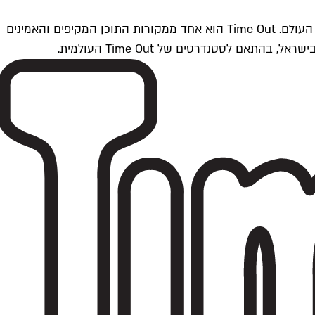
Time Outתל אביב הוא חלק מרשת Time Out Global — רשת מדיה בינלאומית הפועלת ב-360 ערים מרכזיות וב-60 מדינות ברחבי העולם. Time Out הוא אחד ממקורות התוכן המקיפים והאמינים