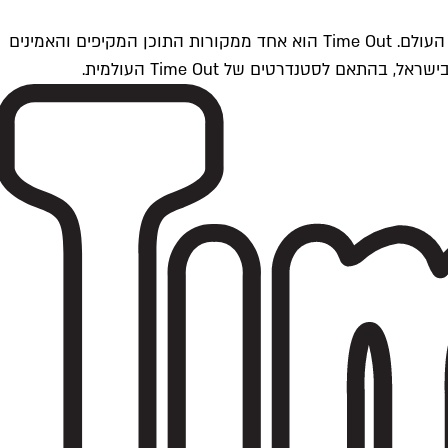
Time Outתל אביב הוא חלק מרשת Time Out Global — רשת מדיה בינלאומית הפועלת ב-360 ערים מרכזיות וב-60 מדינות ברחבי העולם. Time Out הוא אחד ממקורות התוכן המקיפים והאמינים