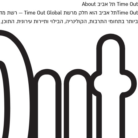
Time Out תל אביב About
ביותר בתחומי התרבות, הקולינריה, הבילוי ותיירות עירונית. התוכן, שמתעדכן 24/7, נכתב ונערך על ידי צוות עיתונאים מקצועי מקומי בישראל, בהתאם לסטנדרט