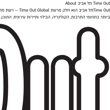
Time Out תל אביב About
ביותר בתחומי התרבות, הקולינריה, הבילוי ותיירות עירונית. התוכן, שמתעדכן 24/7, נכתב ונערך על ידי צוות עיתונאים מקצועי מקומי בישראל, בהתאם לסטנדרט