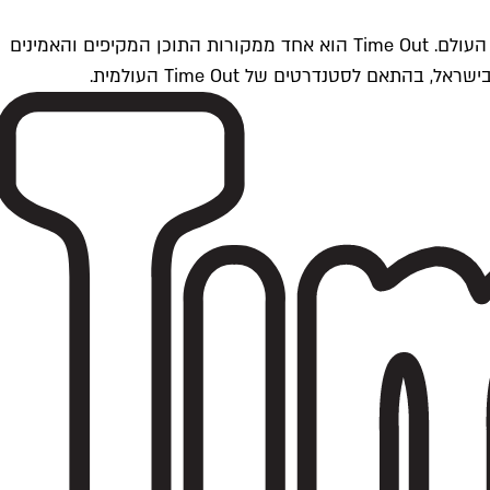
Time Outתל אביב הוא חלק מרשת Time Out Global — רשת מדיה בינלאומית הפועלת ב-360 ערים מרכזיות וב-60 מדינות ברחבי העולם. Time Out הוא אחד ממקורות התוכן המקיפים והאמינים