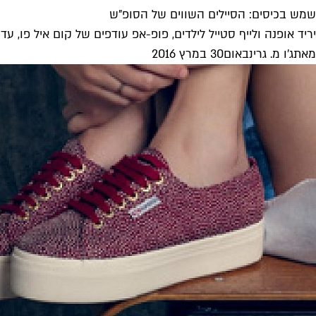
שמש בכיסים: הסיילים השווים של הסופ"ש
יריד אופנה ולייף סטייל לילדים, פופ-אפ עודפים של קום איל פו, עד 70 אחוזי הנחה על סמפלים של ג'י סטאר ועל...
מאת
ג'ו מ. גרינבאום
30 במרץ 2016