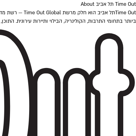
Time Out תל אביב About
ביותר בתחומי התרבות, הקולינריה, הבילוי ותיירות עירונית. התוכן, שמתעדכן 24/7, נכתב ונערך על ידי צוות עיתונאים מקצועי מקומי בישראל, בהתאם לסטנדרט