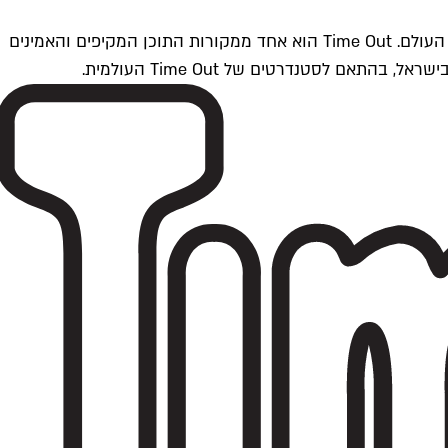
Time Outתל אביב הוא חלק מרשת Time Out Global — רשת מדיה בינלאומית הפועלת ב-360 ערים מרכזיות וב-60 מדינות ברחבי העולם. Time Out הוא אחד ממקורות התוכן המקיפים והאמינים