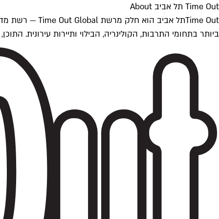
Time Out תל אביב About
ביותר בתחומי התרבות, הקולינריה, הבילוי ותיירות עירונית. התוכן, שמתעדכן 24/7, נכתב ונערך על ידי צוות עיתונאים מקצועי מקומי בישראל, בהתאם לסטנדרט