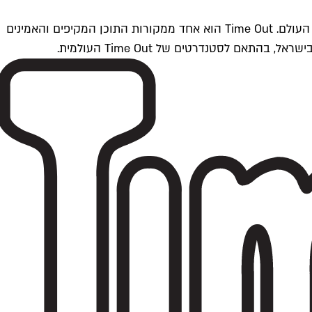
Time Outתל אביב הוא חלק מרשת Time Out Global — רשת מדיה בינלאומית הפועלת ב-360 ערים מרכזיות וב-60 מדינות ברחבי העולם. Time Out הוא אחד ממקורות התוכן המקיפים והאמינים