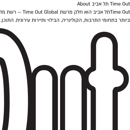
Time Out תל אביב About
ביותר בתחומי התרבות, הקולינריה, הבילוי ותיירות עירונית. התוכן, שמתעדכן 24/7, נכתב ונערך על ידי צוות עיתונאים מקצועי מקומי בישראל, בהתאם לסטנדרט