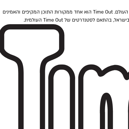
Time Outתל אביב הוא חלק מרשת Time Out Global — רשת מדיה בינלאומית הפועלת ב-360 ערים מרכזיות וב-60 מדינות ברחבי העולם. Time Out הוא אחד ממקורות התוכן המקיפים והאמינים