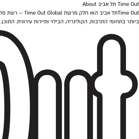
Time Out תל אביב About
ביותר בתחומי התרבות, הקולינריה, הבילוי ותיירות עירונית. התוכן, שמתעדכן 24/7, נכתב ונערך על ידי צוות עיתונאים מקצועי מקומי בישראל, בהתאם לסטנדרט