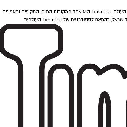
Time Outתל אביב הוא חלק מרשת Time Out Global — רשת מדיה בינלאומית הפועלת ב-360 ערים מרכזיות וב-60 מדינות ברחבי העולם. Time Out הוא אחד ממקורות התוכן המקיפים והאמינים