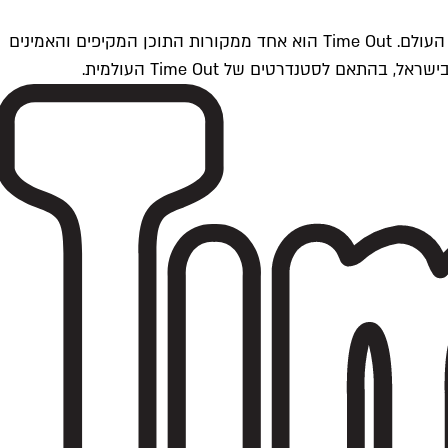
Time Outתל אביב הוא חלק מרשת Time Out Global — רשת מדיה בינלאומית הפועלת ב-360 ערים מרכזיות וב-60 מדינות ברחבי העולם. Time Out הוא אחד ממקורות התוכן המקיפים והאמינים