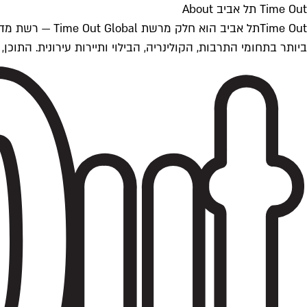
Time Out תל אביב About
ביותר בתחומי התרבות, הקולינריה, הבילוי ותיירות עירונית. התוכן, שמתעדכן 24/7, נכתב ונערך על ידי צוות עיתונאים מקצועי מקומי בישראל, בהתאם לסטנדרט