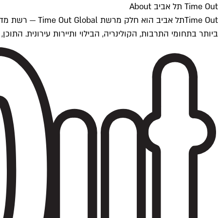
Time Out תל אביב About
ביותר בתחומי התרבות, הקולינריה, הבילוי ותיירות עירונית. התוכן, שמתעדכן 24/7, נכתב ונערך על ידי צוות עיתונאים מקצועי מקומי בישראל, בהתאם לסטנדרט