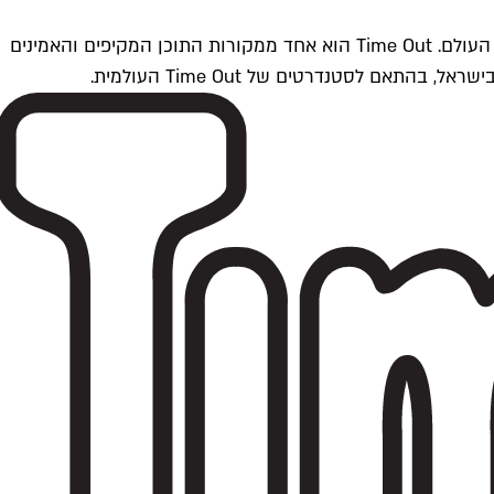
Time Outתל אביב הוא חלק מרשת Time Out Global — רשת מדיה בינלאומית הפועלת ב-360 ערים מרכזיות וב-60 מדינות ברחבי העולם. Time Out הוא אחד ממקורות התוכן המקיפים והאמינים