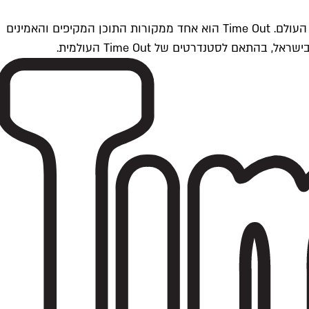
Time Outתל אביב הוא חלק מרשת Time Out Global — רשת מדיה בינלאומית הפועלת ב-360 ערים מרכזיות וב-60 מדינות ברחבי העולם. Time Out הוא אחד ממקורות התוכן המקיפים והאמינים