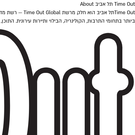
Time Out תל אביב About
ביותר בתחומי התרבות, הקולינריה, הבילוי ותיירות עירונית. התוכן, שמתעדכן 24/7, נכתב ונערך על ידי צוות עיתונאים מקצועי מקומי בישראל, בהתאם לסטנדרט