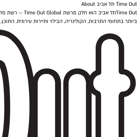
Time Out תל אביב About
ביותר בתחומי התרבות, הקולינריה, הבילוי ותיירות עירונית. התוכן, שמתעדכן 24/7, נכתב ונערך על ידי צוות עיתונאים מקצועי מקומי בישראל, בהתאם לסטנדרט