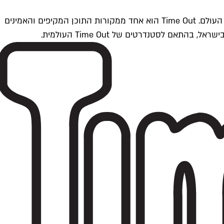
Time Outתל אביב הוא חלק מרשת Time Out Global — רשת מדיה בינלאומית הפועלת ב-360 ערים מרכזיות וב-60 מדינות ברחבי העולם. Time Out הוא אחד ממקורות התוכן המקיפים והאמינים