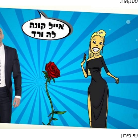
עסקאות
שי פירון