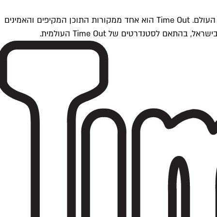
Time Outתל אביב הוא חלק מרשת Time Out Global — רשת מדיה בינלאומית הפועלת ב-360 ערים מרכזיות וב-60 מדינות ברחבי העולם. Time Out הוא אחד ממקורות התוכן המקיפים והאמינים