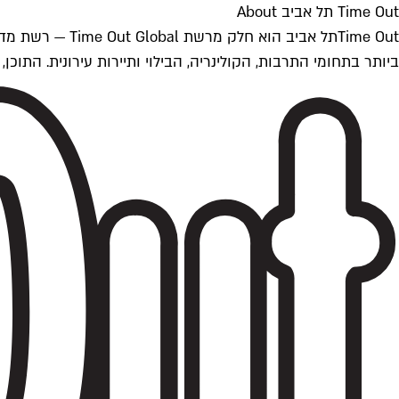
Time Out תל אביב About
ביותר בתחומי התרבות, הקולינריה, הבילוי ותיירות עירונית. התוכן, שמתעדכן 24/7, נכתב ונערך על ידי צוות עיתונאים מקצועי מקומי בישראל, בהתאם לסטנדרט