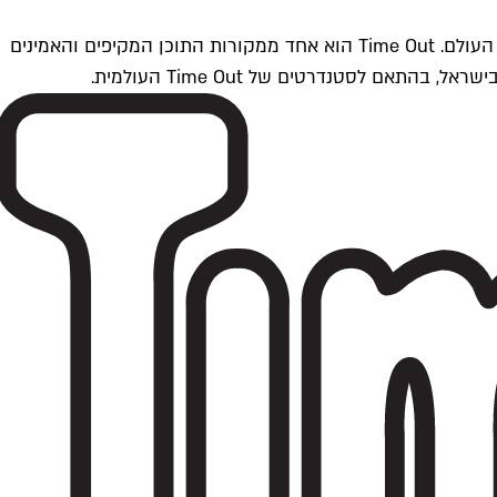
Time Outתל אביב הוא חלק מרשת Time Out Global — רשת מדיה בינלאומית הפועלת ב-360 ערים מרכזיות וב-60 מדינות ברחבי העולם. Time Out הוא אחד ממקורות התוכן המקיפים והאמינים