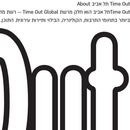
Time Out תל אביב About
ביותר בתחומי התרבות, הקולינריה, הבילוי ותיירות עירונית. התוכן, שמתעדכן 24/7, נכתב ונערך על ידי צוות עיתונאים מקצועי מקומי בישראל, בהתאם לסטנדרט