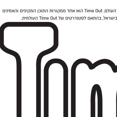
Time Outתל אביב הוא חלק מרשת Time Out Global — רשת מדיה בינלאומית הפועלת ב-360 ערים מרכזיות וב-60 מדינות ברחבי העולם. Time Out הוא אחד ממקורות התוכן המקיפים והאמינים