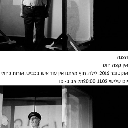
הצגה
אין קצה חוט
אוקטובר 2016. לילה. חוץ מאתנו אין עוד איש בכביש. אורות כחולים במראה השמאלית. שוטרי סיור. "קטנוע תעצור בצד", בדיקה שגרתית. את...
יום שלישי 11.02, 20:00
תל אביב-יפו