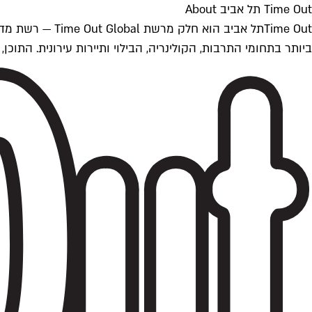
Time Out תל אביב About
ביותר בתחומי התרבות, הקולינריה, הבילוי ותיירות עירונית. התוכן, שמתעדכן 24/7, נכתב ונערך על ידי צוות עיתונאים מקצועי מקומי בישראל, בהתאם לסטנדרט