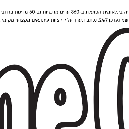
ים של Time Out העולמית.