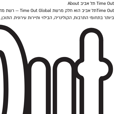
Time Out תל אביב About
ביותר בתחומי התרבות, הקולינריה, הבילוי ותיירות עירונית. התוכן, שמתעדכן 24/7, נכתב ונערך על ידי צוות עיתונאים מקצועי מקומי בישראל, בהתאם לסטנדרט