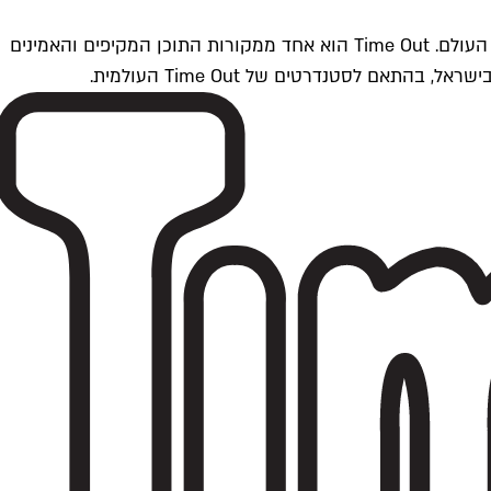
Time Outתל אביב הוא חלק מרשת Time Out Global — רשת מדיה בינלאומית הפועלת ב-360 ערים מרכזיות וב-60 מדינות ברחבי העולם. Time Out הוא אחד ממקורות התוכן המקיפים והאמינים