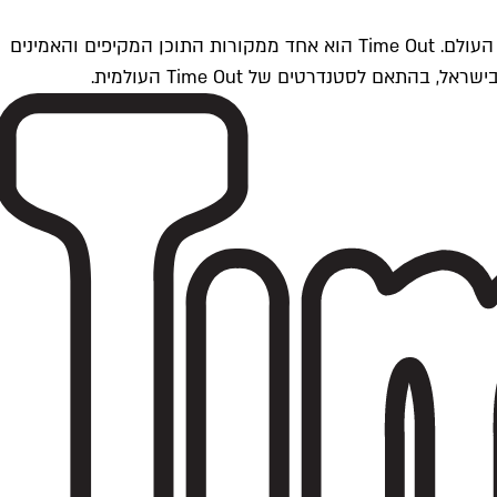
Time Outתל אביב הוא חלק מרשת Time Out Global — רשת מדיה בינלאומית הפועלת ב-360 ערים מרכזיות וב-60 מדינות ברחבי העולם. Time Out הוא אחד ממקורות התוכן המקיפים והאמינים