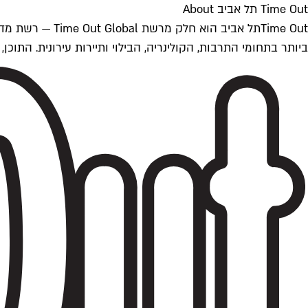
Time Out תל אביב About
ביותר בתחומי התרבות, הקולינריה, הבילוי ותיירות עירונית. התוכן, שמתעדכן 24/7, נכתב ונערך על ידי צוות עיתונאים מקצועי מקומי בישראל, בהתאם לסטנדרט