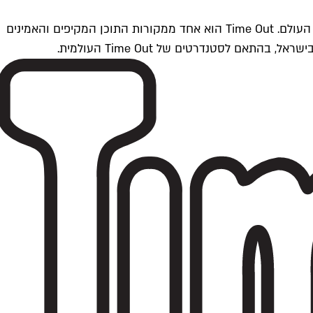
Time Outתל אביב הוא חלק מרשת Time Out Global — רשת מדיה בינלאומית הפועלת ב-360 ערים מרכזיות וב-60 מדינות ברחבי העולם. Time Out הוא אחד ממקורות התוכן המקיפים והאמינים