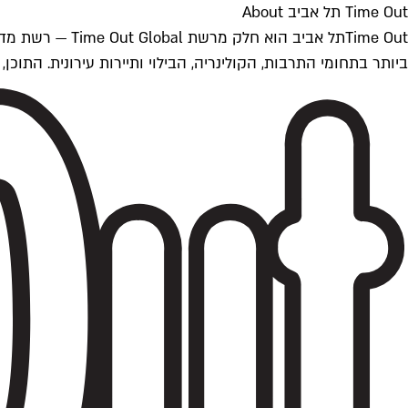
Time Out תל אביב About
ביותר בתחומי התרבות, הקולינריה, הבילוי ותיירות עירונית. התוכן, שמתעדכן 24/7, נכתב ונערך על ידי צוות עיתונאים מקצועי מקומי בישראל, בהתאם לסטנדרט