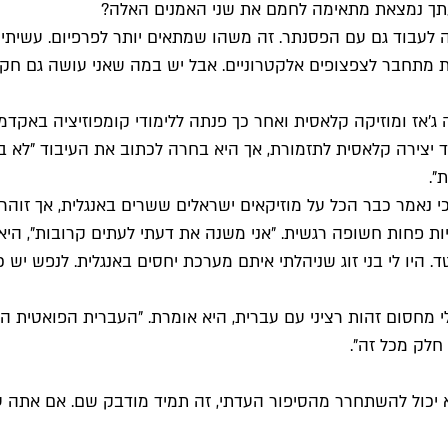
לדעתך נמצאת מתאימה לחמם את שני האמנים האלה?
ה לעבוד גם עם הפסנתר. זה משהו שמתאים יותר לפרפיום. עשיתי
 מתחבר לצפצופים אלקטרוניים. אבל יש במה שאני עושה גם חקר 
להקת אומללה (Umlala), למדה בצעירותה ג'אז ומוזיקה קלאסית ואחר כך פנתה ללימוד
ד יצירה קלאסית לתזמורת, אך היא בחרה לכתוב את העיבוד "לא
".
כי נאמר כבר הכל על מוזיקאים ישראלים ששרים באנגלית, אך ז
יות פחות חשופה רגשית. "אני משנה את דעתי לעתים קרובות", ה
. היו לי בני זוג שניהלתי איתם מערכת יחסים באנגלית. לנפש יש
 מחסום זהות רציני עם עברית, היא אומרת. "העברית הפואטית הי
 חלק מכל זה".
 לא יכול להשתחרר מהסיפור העדתי, זה תמיד מודבק שם. אם אתה 