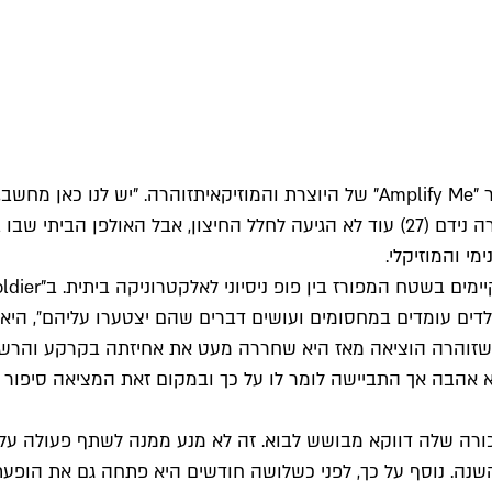
 "
Amplify Me
" של היוצרת והמוזיקאית
זוהרה
. "יש לנו כאן מחשב
להרגיש קצת כמו בית", ממשיכה האסטרונאוטית האמריקאית. זוהרה נידם (27) עוד לא הגיע
י והמוזיקלי.
שהיא אהבה אך התביישה לומר לו על כך ובמקום זאת המציאה סיפור א
רה שלה דווקא מבושש לבוא. זה לא מנע ממנה לשתף פעולה על הב
נה. נוסף על כך, לפני כשלושה חודשים היא פתחה גם את הופעתו ש