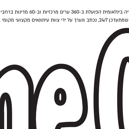
ים של Time Out העולמית.