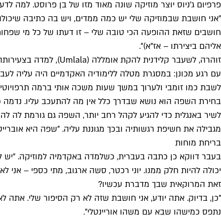
פרפיום ג'ניוס יוצר מוזיקה שונה מאוד מזו של בן פרוסט. למה 
"אני חושבת שבמוזיקה שלי יש כמה ממדים, ויש בה כתיבה שיכול
חושבים שזאת ההופעה הכי טובה שלי – זו דעתו של כל מי שפחות
אליהם ביצירתו – אז"א)".
זוהרה, לשעבר קלידנית 
עם רגע מכונן: במסגרת מטלה ללימודיה האקדמיים היה עליה לעב
לשבת כמו זומבי ולערוך במשך שעות משכה אותי ברמה תרפויוטית
בחירת השפה הוא נושא שבדרך כלל אין מה להתעכב עליו. נדמה 
לשיר באנגלית כדי להגיע לקהל רחב יותר, השפה גם גורמת לה לה
מגבילה את חשיפת רגשותיה ובכך מגוננת עליה. "שפה היא אוברייטד
בריחת מוחות
בעבר דווקא כן כתבה בעברית, כשלמדה באקדמיה למוזיקה. "יש לי
יכולה להיות חלק ממנו. יוני רכטר, סשה ארגוב, מתי כספי – אני לא
זאת המרוקאית שבך מדברת עכשיו?
"כן, בדיוק. אתה יודע, אני חושבת שזה לא רק הסיפור שלי. אתה
נתפס כמישהו שבא עם משהו אוריינטלי".