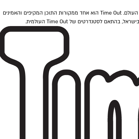
Time Outתל אביב הוא חלק מרשת Time Out Global — רשת מדיה בינלאומית הפועלת ב-360 ערים מרכזיות וב-60 מדינות ברחבי העולם. Time Out הוא אחד ממקורות התוכן המקיפים והאמינים