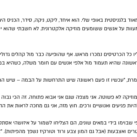
ד בלגניסטית באופי שלי. הוא איחד, ליקט, ניקה, סידר, הכניס היג
 מעוות על אנשים ששומעים מוזיקה אלקטרונית. לא חשבתי שהוא י
יו כל הכרטיסים נמכרו מראש. אף שהופיעה כבר מול קהלים גדולי
שונה שהיא תעמוד מול אלפי אנשים עם חומר משלה, כשהיא במר
ומרת, "עכשיו זו פעם ראשונה שיש התרחשות על הבמה – שיש הרב
 מוזיקה לא פשוטה. אני מצפה שגם אני אבוא פתוחה. זה הכי גבוה
ות פגיעים ואנושיים ורכים. חוץ מזה, אני גם מחכה לראות את הה
בוימו בידי במאים שונים, הם הצליחו לשמור על איזושהי אסתטיקה
ון טחינה נשפכת על סנטרים ואצבעות (אבל גם המון צבע ורוד וטורקיז נשפך 