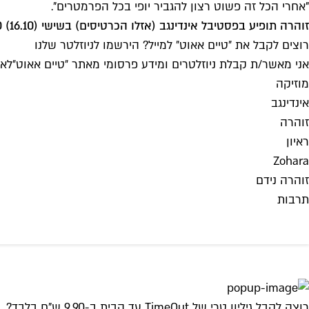
"אחרי הכל זה פשוט רצון להגביר יופי בכל הפרמטרים".
זוהרה תופיע בפסטיבל אינדינגב (אזלו הכרטיסים) בשישי (16.10) 19:30, ובכולי עלמא בשלישי (27.10) 22:00
רוצים לקבל את ״טיים אאוט״ למייל? הירשמו לניוזלטר שלנו
אני מאשר/ת קבלת ניוזלטרים ומידע פרסומי מאתר ״טיים אאוט״
לאי
מוזיקה
אינדינגב
זוהרה
ראיון
Zohara
זוהרה נידם
תרבות
רוצה לקבל גיליון טרי של TimeOut עד הבית ב-9.90 ש"ח בלבד?