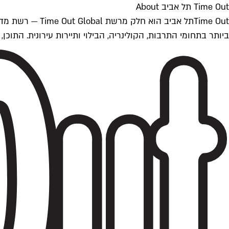
Time Out תל אביב About
ביותר בתחומי התרבות, הקולינריה, הבילוי ותיירות עירונית. התוכן, שמתעדכן 24/7, נכתב ונערך על ידי צוות עיתונאים מקצועי מקומי בישראל, בהתאם לסטנדרט