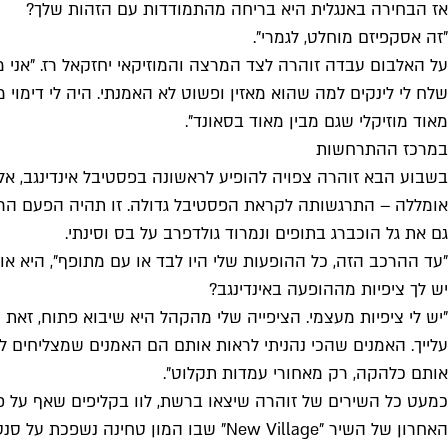
אז הבחירה באנגלית היא בריחה מהתמודדות עם הזהות שלך?
"זה אסקפיזם מוחלט, לגמרי".
על האלבום עבדה זוהרה לצד המרצה והמוזיקאי יחזקאל רז. "אני מאו
שלח לי לינקים למה שהוא מאזין ופשוט לא האמנתי. היה לי דימוי
מאוד מוזיקלי שגם מבין מאוד בסאונד".
במרכז ההתרחשות
בשבוע הבא זוהרה צפויה להופיע לראשונה בפסטיבל אינדינגב, אל
אומללה – התרגשותה לקראת הפסטיבל גדולה. זו תהיה הפעם הרא
גם את גל הוכברג בתופים ונמרוד גולדפרב על בס וסינתי.
"עד ההרכב הזה, כל ההופעות שלי היו לבד או עם מתופף", היא א
יש לך ציפיות מההופעה באינדינגב?
"יש לי ציפיות מעצמי. הציפייה שלי מהקהל היא שיבוא פתוח, זאת
עלייך. האמנים שהכי נהניתי לראות אותם הם האמנים שמצליחים להי
אותם כלהקה, רק מאחורי עמדות תקלוט".
כמעט כל השירים של זוהרה שיצאו ברשת, לוו בקליפים שאף על פי ש
האחרון של השיר "New Village" שבו המ