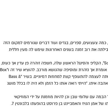
, כמה צעצועים, ספרים, בגדים ועוד דברים שגורמים למקום הזה
ה לחלל החיצון, אבל האולפן הביתי שבו בילתה את רוב זמנה בשנים האחרונות שימש לה מעין חללית
בשנה האחרונה התגלתה זוהרה בקליפים מרשימים לשירים המתקיימים בשטח המפורז בין פופ ניסיוני לאלקטרוניקה ביתית. ב"Soldier", הקליפ והסינגל הראשון שלה, חשפה זוהרה פן עדין אך כעוס,
שאי אפשר היה לנתק אותו מן המציאות המיליטנטית הישראלית. ״ילדים עומדים במחסומים ועושים דברים שהם יצטערו עליהם״, היא אומרת אך נזהרת ומוסיפה שהנושא מורכב. להוציא שיר זה ו"Box
Full of Beez", שנכתב בעקבות המחאה החברתית, ברוב השירים שזוהרה הוציאה מאז היא שחררה מעט את אחיזתה בקרקע והרשתה לעצמה להתעופף קצת למחוזות דמיוניים. בשיר "Bass &
הבה איתו. ״הייתי רואה אותו כל הזמן ולא היה לו בכלל מושג
מה עם שלומי שבן וכן להיות מוזמנת על ידי המוזיקאי
ל אמן הנויז והאמביינט בן פרוסט בהופעתו בלבונטין 7.