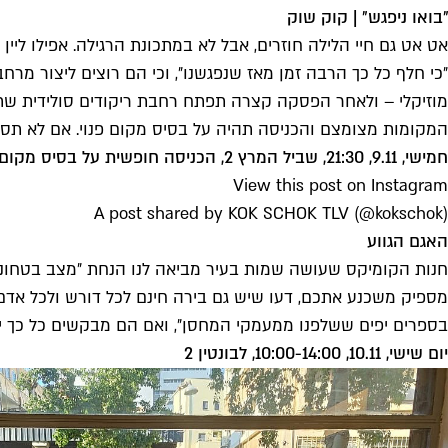
״בואו ניפגש״ | קוק שוק
אט אט גם חיי הלילה חוזרים, אבל לא במתכונת הרגילה. אפילו ליי
״כי חלף כל כך הרבה זמן מאז שנפגשנו״, וכי הם רוצים ליצור מר
מוזיקלי – ולאחר הפסקה קצרה תפתח רחבת ריקודים סולידית שתמש
המקומות מצומצם והכניסה תהיה על בסיס מקום פנוי. אם לא תספ
חמישי, 9.11, 21:30, שביל המרץ 2, הכניסה חופשית על בסיס מקום פנוי,
View this post on Instagram
A post shared by KOK SCHOK TLV (@kokschok)
האגם הגווע
מספיק משכנע אתכם, דעו שיש גם בירה חינם לכל דורש ולכל אדם ש
בספרים יפים ששלפנו ממעמקי המחסן״, ואם הם מבקשים כל כך י
יום שישי, 10.11, 10:00-14:00, לבונטין 2