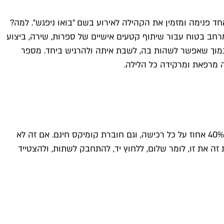
אחד פנימה ומזמין את הקהילה לאירוע בשם ״בואו ניפגש״. למה?
 מרחב בטוח עבור שיתוף קטעים אישיים של ספרות, שירה, ביצוע
 נמוך שאפשר לשהות בה, לשבת איתה ולהרגיש ביחד. מספר
 מרפאת ומרקידה כל הלילה.
חנות הקומיקס שעושה שמות בעיר מביאה לנו הנחת ״מצב בטחוני״ מצוינת – החנות מזמינה אליה לקוחות לקבל הנחה מיוחדת של 40% אחוז על כל רכישה, וגם חוברת קומיקס חינם. אם זה לא
ה את זו, לומר שלום, ללחוץ יד, להתחבק לשתות, ולהצטייד