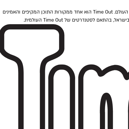
Time Outתל אביב הוא חלק מרשת Time Out Global — רשת מדיה בינלאומית הפועלת ב-360 ערים מרכזיות וב-60 מדינות ברחבי העולם. Time Out הוא אחד ממקורות התוכן המקיפים והאמינים