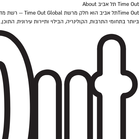
Time Out תל אביב About
ביותר בתחומי התרבות, הקולינריה, הבילוי ותיירות עירונית. התוכן, שמתעדכן 24/7, נכתב ונערך על ידי צוות עיתונאים מקצועי מקומי בישראל, בהתאם לסטנדרט