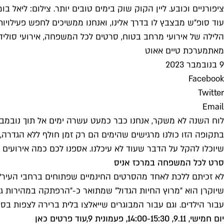
ציפורניים וכובע. ליין הקוק שוק בימים טובים יותר. צילום: ליאל בו
עוד סופ״ש מבצבץ לו בדרך אלינו, ואנחנו ממשיכים לחפש פעילויות
הלילה של אירועי מרחב בטוח, סרטים לכל המשפחה, אירועי סולידר
מאת
מערכת טיים אאוט
9 בנובמבר 2023
Facebook
Twitter
Email
לוח השנה לא משקר, אנחנו כבר כמעט עשרה ימים אל תוך נובמבר. 
בתקופה הזו כולנו מרגישים שהימים הם רק זמן חולף ללא הגדרה, ו
שיוכלו להקל על הדבר שעוד לא עיכלנו. אספנו לכם כמה אירועים
סרט לכל המשפחה במרכז אניס
לא זכיתם ללכת לאחד מהסרטים החינמיים שפתוחים ברחבי העיר?
שיוקרן הוא ״מרוץ החיות הגדול״ שמתואר כ-״הרפתקה במהירות ג
עבור הילדים. וגם עבור המבוגרים שייאלצו בלית ברירה לצפות בסרט 
יום חמישי, 9.11, 14:00-15:30, פעמונית 9,
עוד פרטים כאן