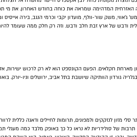
כם תוצרת מקומית כחול לבן אקספרס היישר מהשדה אל הצלחת ש
 האזרחית המדהימה שמראה את כוחה בחודש האחרון. את מי תפגש
ש׳ ג׳אווי, משק שור-וולף, מועדון יקבי וכרמי הנגב, בירה אייסיס ומ
לית ודבש של ארץ זבת חלב ודבש. וזה רק חלק ממה שעומד להיו
ן מארחת חקלאים. הפעם הקונספט הוא לא רק לרכוש ישירות, אלא
יה גורדון הוותיקה שיושבת בתל אביב, ירושלים וניו-יורק. בואו
 סלי מזון לנזקקים ולמפונים, תרומות לחיילים ודאגה כללית לרוו
תרבות של סולידריות לא נראו כל כך באופק מלבד כמה מעגלי תמי