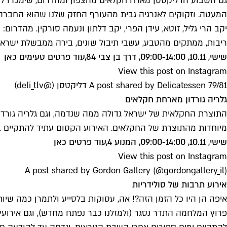
גם השבוע הדליקטסן מארח חקלאים מהצפון ומהדרום, שימכרו ל
המעטה. וזקוקים לאנרגיה גבית מהעורף החזק שלנו שהוא החברה
יקב הרי גליל, זוטא, עידן הפרי, יקב דלתון ונעמה סורקין. מהדרום: מ
ריבות, ממתקים מהטבע, עשבי תיבול שונים, בירה ממבשלת ישרא
שישי, 10.11, 09:00-14:00, דרך בן צבי 84,
עוד פרטים טעימים כאן
View this post on Instagram
A post shared by Delicatessen 79/81 דליקטסן (@deli_tlv)
גלריה גורדון מארחת חקלאים
התוצרת החקלאית של ישראל גדולה ממה שנדמה, וגם גלריה גורדו
מיוחדות מהתוצרת של החקלאים. האירוע הקסום עתיד להתקיים בגלר
שישי, 10.11, 09:00-14:00, המנוע 4,
עוד פרטים כאן
View this post on Instagram
A post shared by Gordon Gallery (@gordongallery_il)
אירוע תרבות של סולידריות
איפה הן היו כל הזמן הזה?! אה, עסוקות בלסייע ולתמרן כמה שיותר
פרוץ המלחמה התדר נסגר (ולמזלנו כבר נפתח מחדש), וגם אירועי 