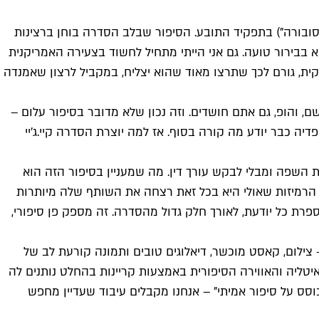
"סובורה") בתפקיד התובע. הסיפור שבלב הסדרה בוחן ברצינות
בירור טועה. גם אני הייתי מתחיל לחשוד בצעירה האמריקנית
ת, גורם לכך שתרצו מאוד שהוא יצליח, במקביל לרצון שאמנדה
, והופ, גם אתם חושדים. וזה נכון שלא מדובר בסיפור עלום –
יה כבר יודע מה קורה בסוף. אז למה יוצרת הסדרה קיי.ג'יי
את השפה ומבלי לבקש עורך דין. מה שמעניין בסיפור הזה הוא
ק 4 שנים מהחיים. והסיפור לא צריך יותר מזה. כל הרמיזות שאולי היא בכל זאת רצחה את השותף שלה מיותרות
פרת כל יודעת, לאורך חלק גדול מהסדרה. זה מספק פן סיפורי,
 צילום, קאסט מוכשר, דיאלוגים טובים ותמונה קורעת לב של
יטליה והאווירה הסיפורית באמצעות קריינות בהחלט נותנים לה
וסס על סיפור אמיתי" – אנחנו מקבלים עיבוד שעדיין מחפש