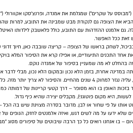
 ("מבוסס על שקרים") שמגלמת את אמנדה, ופרנצ׳סקו אקוורולי (
יא את הצופה גם לנקודת מבט שמבינה את התובע, למרות שהוא ב
 גם אלמנט ההזדהות עם התובע, כולל פלאשבק לילדותו האיטלקי
 זאת ככל האפשר.
כול, לשחק בראשו של הצופה – קריצה שובבה כאן, חיוך זדוני שם
 אחד התכנים התיעודיים, או אפילו קרא את הסיפור המלא בויקיפד
 בהחלט לא מה שמעניין בסיפור של אמנדה נוקס.
יתה במדינה אחרת, בזמן הלא נכון ובמקום הלא נכון, מבלי לדבר 
העובדה שצעירה שהגיעה למדינה זרה, דג מחוץ למים מאין כמוהו, עליה נגזר למחו
ד בזכות האופן בו הוא מסופר – דרך קטעי קריינות של דמותה כמס
עשות, היא מקום פוטוגני), מקבלים יצירה שהיא כיף גדול.
ט אותו על פי שחור או לבן. מדובר בסדרה מצוינת שיש בה הכל –
ם שלא ידעו על מה לשים דגש, ואיזה אלמנטים לחזק. הנופים של א
ום – בו אנחנו רואים כל כך הרבה שיבוטים של סיפורים מסוג "מב