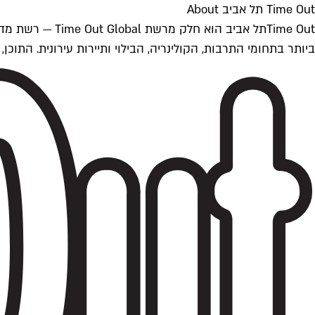
Time Out תל אביב About
ביותר בתחומי התרבות, הקולינריה, הבילוי ותיירות עירונית. התוכן, שמתעדכן 24/7, נכתב ונערך על ידי צוות עיתונאים מקצועי מקומי בישראל, בהתאם לסטנדרט