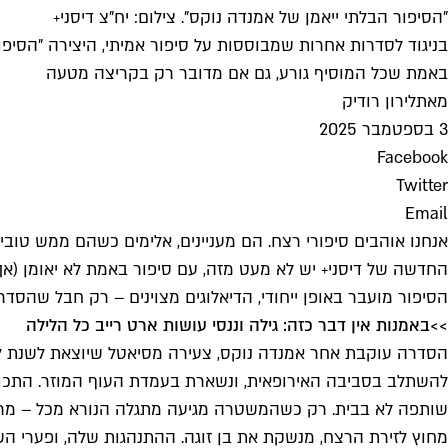
"הסיפור הבלתי ייאמן של אמנדה נוקס". צילום: יח"צ דיסני+
בניגוד לסדרות אחרות שמבוססות על סיפור אמיתי, היצירה "הסיפו
באמת שכל המוסיף גורע, גם אם מדובר רק בקריצה מטעה
מאת
לירון רודיק
3 בספטמבר 2025
Facebook
Twitter
Email
אנחנו אוהבים סיפורי רצח. הם מעניינים, אלימים כשהם ממש טובי
החדשה של דיסני+ יש לא מעט מזה, עם סיפור באמת לא יאומן (א
הסיפור מועבר באופן ייחודי, הדיאלוגים מצוינים – רק חבל שהסדר
>>
באמנות אין דבר כזה: גילה וננסי עושות ארט רייב כל הלילה
הסדרה עוקבת אחר אמנדה נוקס, צעירה מסיאטל שיוצאת לשנת לימ
להשתלב בסביבה האירופאית, ונשארת בעמדת העוף המוזר. התכונ
שותפה לא בבית. רק כשהמשטרה מגיעה מתגלה הנורא מכל – מרדי
מחוץ לזירת הרצח, מנשקת את בן זוגה. ההתנהגות שלה, ופערי ה