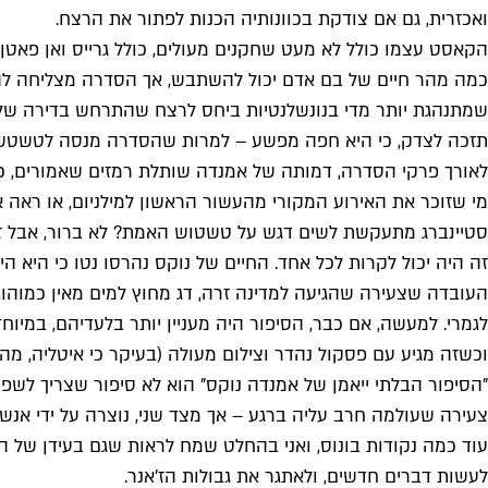
ואכזרית, גם אם צודקת בכוונותיה הכנות לפתור את הרצח.
הקאסט עצמו כולל לא מעט שחקנים מעולים, כולל גרייס ואן פאטן
כמה מהר חיים של בם אדם יכול להשתבש, אך הסדרה מצליחה להב
שמתנהגת יותר מדי בנונשלנטיות ביחס לרצח שהתרחש בדירה שלה.
תזכה לצדק, כי היא חפה מפשע – למרות שהסדרה מנסה לטשטש
לאורך פרקי הסדרה, דמותה של אמנדה שותלת רמזים שאמורים, כבי
מי שזוכר את האירוע המקורי מהעשור הראשון למילניום, או ראה את
סטיינברג מתעקשת לשים דגש על טשטוש האמת? לא ברור, אבל זה
זה היה יכול לקרות לכל אחד. החיים של נוקס נהרסו נטו כי היא ה
לגמרי. למעשה, אם כבר, הסיפור היה מעניין יותר בלעדיהם, במיוח
וכשזה מגיע עם פסקול נהדר וצילום מעולה (בעיקר כי איטליה, מה ל
"הסיפור הבלתי ייאמן של אמנדה נוקס" הוא לא סיפור שצריך לשפו
צעירה שעולמה חרב עליה ברגע – אך מצד שני, נוצרה על ידי אנשי
עוד כמה נקודות בונוס, ואני בהחלט שמח לראות שגם בעידן של הי
לעשות דברים חדשים, ולאתגר את גבולות הז'אנר.