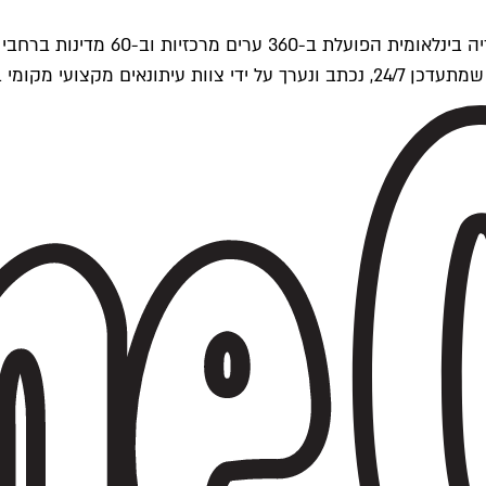
ים של Time Out העולמית.