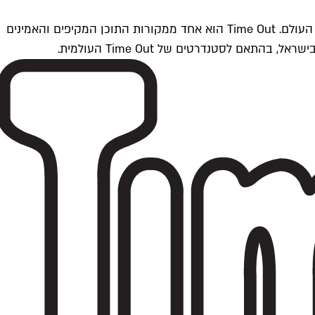
Time Outתל אביב הוא חלק מרשת Time Out Global — רשת מדיה בינלאומית הפועלת ב-360 ערים מרכזיות וב-60 מדינות ברחבי העולם. Time Out הוא אחד ממקורות התוכן המקיפים והאמינים