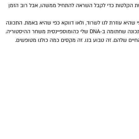
פשת הקלטות כדי לקבל השראה להתחיל ממשהו, אבל רוב הזמן
 שהיא עוזרת לנו לשרוד, ולאו דווקא כפי שהיא באמת. התכונה
שאני מתארת בטראק הזה, שמקשה עליי לזוז מהעמדה שלי וגורמת לי לתסכול כשהיא לא מתיישבת עם מציאות של אדם אחר, היא תכונה שחתומה ב-DNA שלי כהומוספיינסית משחר ההיסטוריה.
ים שלהם. זה טבוע בנו. זה מקסים כמה כולנו מטופשים.