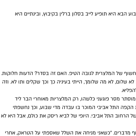
אמנית אחת בשבוע": יוצרת המוזיקה האלקטרונית מאי לביא משחררת את הסינגל היפהפה "The Perception"', בשבוע הבא היא תופיע לייב בסלון ברלין בקיבוץ, ובינתיים היא
מחשוף של המלצרית לגובה הטיפ. האם זה בסדר? הדעות חלוקות.
לא שלום, לא מה שלומך, הייתי בעיניה כך וכך שקלים ותו לא. וזה
הפליא.
ות שלה היה מוסתר מסר פוגעני כלשהו, רק המלצריות מאוחרי הבר ליד
ת הקפה התל אביבי המוכר בו עבדה מדי שבוע, וכך נחשפתי
 הרחוב התל אביבי. היופי של לביא ריסק את כולם, אבל היא לא
 סוף מדברים. "כשאני מניחה את השלל שאספתי על הטראק, אחרי