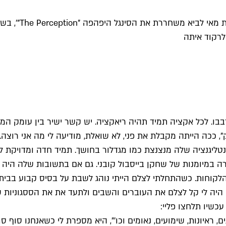
והפעם במדורנו "
לרקוד איתה
בבו. לכל אקציה תמיד תהיה ריאקציה. יש קשר ישיר בין עומק ה
", ככה הייתה מקבלת את פני, לא שואלת, מודיעה לי מה אני רוצה. 
טליגנציה שלה מנצנצת כמו מגדלור בחושך. תמיד חדה ומדויקת ל
פת התחכמויות שנזרקו לעברה במיומנות של שחקן בייסבול קובני. גם אם בתשוב
 הלקוחות. כשהתחלתי לצלם הייתי נוהג לשבת על בסיס קבוע בבי
יה לי קל לצלם את העוברים והשבים ולתעד את את הססגוניות של
כשיו תלחצו פליי:
 ראיונות, שימועים, נאומים וכו'", היא מספרת לי כשאנחנו סוף