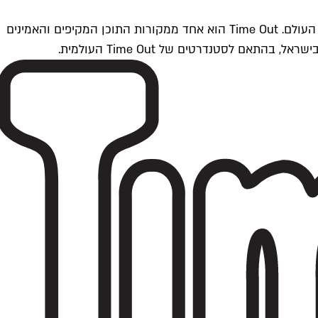
Time Outתל אביב הוא חלק מרשת Time Out Global — רשת מדיה בינלאומית הפועלת ב-360 ערים מרכזיות וב-60 מדינות ברחבי העולם. Time Out הוא אחד ממקורות התוכן המקיפים והאמינים