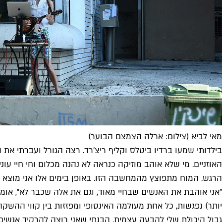
מאי לביא (צילום: ארלה הצמצם הבוער)
בילדותי שמעו ברדיו ביטלס וקליף ריצ'רד. רצה הגורל ועברתי את 
האוזניים. מי שלא אוהב מוזיקה כנראה לא נהנה מכלום וחי חיי עוני
הרגש. המוח מתפוצץ מהמחשבה הזו. באופן בימים אלו אני מוצא את
"אני אוהבת את האנשים שבחיי מאוד, וגם את אלה שכבר לא", אומרת
יותר) נפגשות, כל אחת מעולמה האינסופי ומפזזות בין קווי ההש
גבול היכולת שלי להבעה עצמית. הבנתי שאני רוצה להרקיד אנשים ו