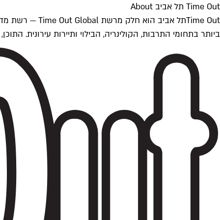
Time Out תל אביב About
ביותר בתחומי התרבות, הקולינריה, הבילוי ותיירות עירונית. התוכן, שמתעדכן 24/7, נכתב ונערך על ידי צוות עיתונאים מקצועי מקומי בישראל, בהתאם לסטנדרט