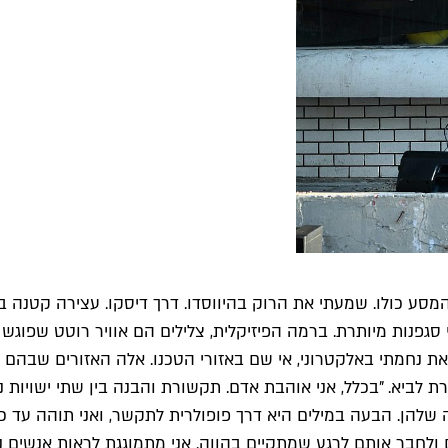
המסע כולו. שמעתי את הרוק בהיווסדו. דרך דיסקו. עצירה קטנה בא
 סגפנות מיותרת. ברמה הפיזיקלית, צלילים הם אוויר רוטט שפוגש לנ
 נחמתי באלקטרוני, אי שם באזורי הטכנו. אלה האזורים שבהם מט
 לביא. "בכלל, אני אוהבת אדם. תקשורת והבנה בין שתי ישויות נפ
קה שלהן. הבעה במילים היא דרך פופולרית לתקשר, ואני תוהה עד
לחבר אותם לרגע שמתקיים בהווה. אני מתמוגגת לראות אנשים נהני