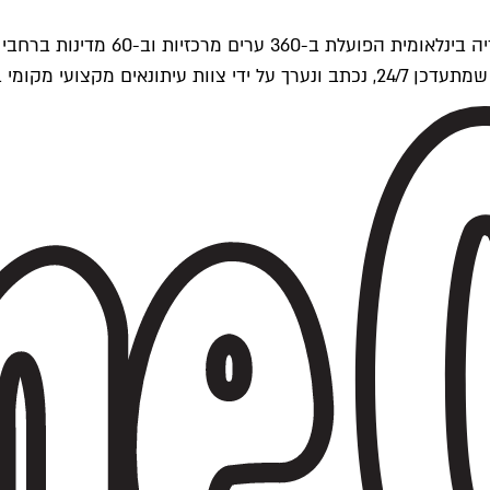
ים של Time Out העולמית.