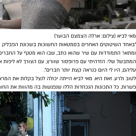
מאי לביא (צילום: ארלה הצמצם הבוער)
"באחד השיטוטים האחרים בסמטאות החשוכות בשכונת הפבליק דומי
ומתאר התמודדות עם שיר שהוא כתב, שבו הוא מטנף על החברים 
המתבשל שלי. הזדהיתי עם פרופסור שוורץ, עם הצורך לא ליפות 
עליהם, היו לי היום כנראה קצת יותר חברים".
לטוב ולרע. זאת היא. מאי לביא הייתה יכולה לנצל בקלות את המר
פשרות. כל התכונות הנכחדות הללו שנפגשות בה מהווות את החות