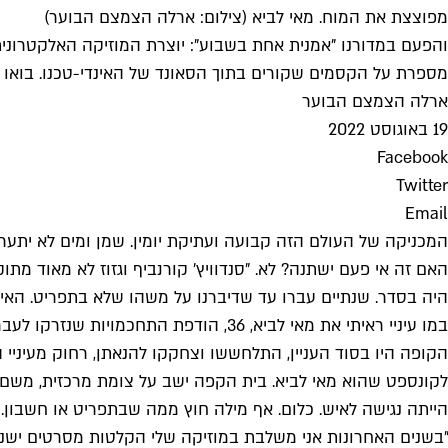
מפוצצת את המוח. מאי לביא (צילום: ארלה הצמצם הבוער)
מספרת על הקסמים שקורים בתוך הסאונד של האינדי-טכנו. בואו 
ארלה הצמצם הבוער
19 באוגוסט 2022
Facebook
Twitter
Email
המכניקה של העולם הזה קבועה ועתיקת יומין. שמן ומים לא יתער
האם זה אי פעם ישתנה? לא. "סנדוויץ' קורנביף וגזוז לא מאוד מתוק
היה בסדר. שנתיים עברו עד שדיברנו על משהו שלא בתפריט. האינ
במו עיניי ראיתי את מאי לביא, 36, הוד
הקופה היו בסוד העניין, התלחששו וצחקקו להנאתן, רחוק מעיניי
לקונספט שהוא מאי לביא. בית הקפה ישב על צומת מרכזית, משם ה
הייתה נגישה לאיש. כלום. אף מילה חוץ ממה שבתפריט או חשבון. ע
"בשנים האחרונות אני משלבת במוזיקה שלי הקלטות מסרטים ישנים,