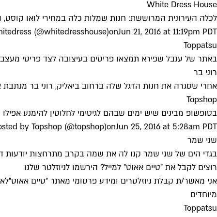
White Dress House
לכלה העירונית המרוששת: חנות שמלות כלה במחירי לואו קוסט, החל מ־500 ועד 000
hitedress (@whitedresshouse)
on
Jun 21, 2016 at 11:19pm PDT
Toppatsu
באתר של ענבל שפירא תמצאו פריטים בעיצובה לצד פריטי מעצבים,
רוני בר
אחרי שסגרה את חנות הדגל שלה ברחוב ביאליק, רוני בר מנתבת 
Topshop
בטופשופ מבינים שיש ימים שבהם לגיטימי לחלוטין להימנע אפילו 
osted by Topshop (@topshop)
on
Jun 25, 2016 at 5:28am PDT
שני שמר
בגדי הים של שני שמר קנו לה את שמה בקרב מתרחצות יודעות דב
רוצים לקבל את ״טיים אאוט״ למייל? הירשמו לניוזלטר שלנו
אני מאשר/ת קבלת ניוזלטרים ומידע פרסומי מאתר ״טיים אאוט״
לאי
מיוחדים
Toppatsu