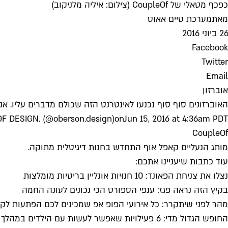
כפכף מטאלי של CoupleOf (צילום: איליה מלניקוב)
מאת
מערכת טיים אאוט
26 ביוני 2016
Facebook
Twitter
Email
אוברזון
האוברזונים סוף סוף נכנעו לאינטרנט הזה שכולם מדברים עליו. אנ
F DESIGN. (@oberson.design)
on
Jun 15, 2016 at 4:36am PDT
CoupleOf
מותג הנעליים קאפל אוף התחדש בחנות דיגיטלית מתוקה.
עוד כתבות שיעניינו אתכם:
נצלו את צניחת הפאונד: 10 חנויות אונליין בריטיות מומלצות
בקיץ הזה נראה פגז: ענפי הספורט הכי נכונים לעונה החמה
מהר לפני שיתקרר: כל אירועי הפופ אפ שמכינים לכם הפתעות לקי
החופש הגדול מדי: 6 פעילויות שאפשר לעשות עם הילדים במהלך הקיץ