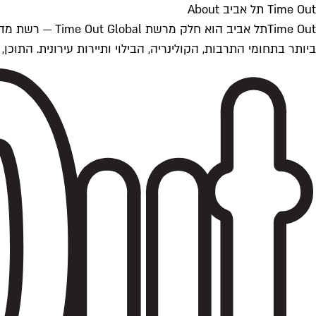
Time Out תל אביב About
ביותר בתחומי התרבות, הקולינריה, הבילוי ותיירות עירונית. התוכן, שמתעדכן 24/7, נכתב ונערך על ידי צוות עיתונאים מקצועי מקומי בישראל, בהתאם לסטנדרט