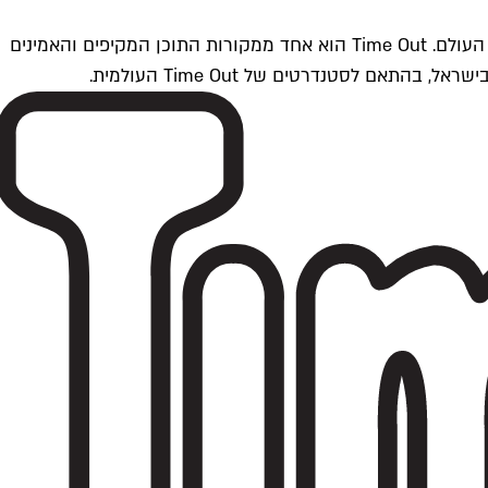
Time Outתל אביב הוא חלק מרשת Time Out Global — רשת מדיה בינלאומית הפועלת ב-360 ערים מרכזיות וב-60 מדינות ברחבי העולם. Time Out הוא אחד ממקורות התוכן המקיפים והאמינים