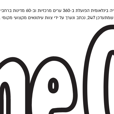
ים של Time Out העולמית.