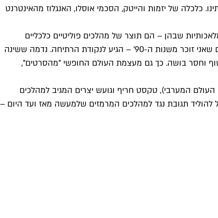
כלכלה של יזמות והייטק, הסכמי אוסלו, האנגלוז מהאינטרנט
לאכותיות שבהן – הם תוצר של מהלכים פוליטיים כלכליים
וחברתיים שהתרחשו בישראל ובעולם. והנה בזמן קצר במונחים היסטוריים, העולם המערבי שלאחר מלחמת העולם השנייה – העולם שאני זוכר משנות ה-90' – הגיע לנקודת הרתיחה. נדמה ששינה
 חשוף וחסר בושה. כך גם מעצמת העולם החופשי "מהסרטים",
ליטי הוכתר על ידי העולם המערבי), טקסט חריף וגועש יצרים המגיב למהלכים
ל להוליד תגובת נגד למהלכים המרמזים שלמעשה מאז ועד היום –