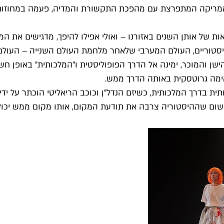
יקה המתפרצת עם מהפכת התקשורת והמדיה, פעמה במחוזותינו. 
 של אותן השנים באזורנו – ואולי אפילו להיפך, מדגישים את המ
ון הישן והמוכר, ימינה אל הדרך הפופוליסטית ו"המלכותית" באופן
באימה גרוטסקית באותה הדרך ממש.
לשלטון בשנת 2017 (נקודת ציון משמעותית בדרך המלכותית, כשיזם הנדל"ן וכוכב הריא
א משום שההיסטוריה צרבה את תודעת המקום, אותו מקום ממש יכו