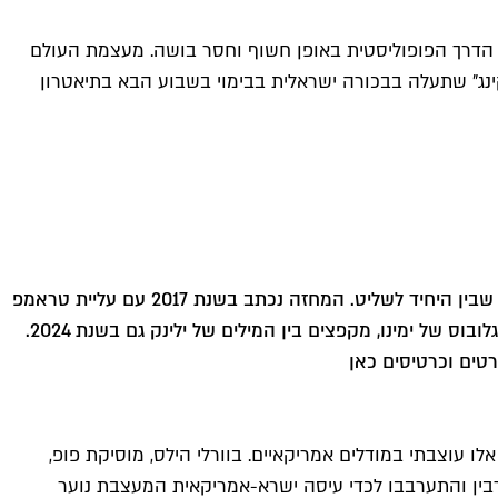
וון, ימינה אל הדרך הפופוליסטית באופן חשוף וחסר בושה. מעצמת העולם
קינג" שתעלה בבכורה ישראלית בבימוי בשבוע הבא בתיאטרון
>> "בורגהר קינג" הוא עיבוד בימתי של אריאל נ. וולף על פי מחזה מאת אלפרידה ילינק, זוכת הנובל, הכתוב כמונולוג ארוך על הקשר שבין היחיד לשליט. המחזה נכתב בשנת 2017 עם עליית טראמפ
לשלטון, כתגובה להידרדרות החברה המערבית. הבחירות האחרונות בארצות הברית, המלך המקומי שלנו, ולא מעט מלכים ברחבי הגלובוס של ימינו, מקפצים בין המילים של ילינק גם בשנת 2024.
רטים וכרטיסים כאן
 עוצבתי במודלים אמריקאיים. בוורלי הילס, מוסיקת פופ,
חר רצח רבין והתערבבו לכדי עיסה ישרא-אמריקאית המעצבת נוער