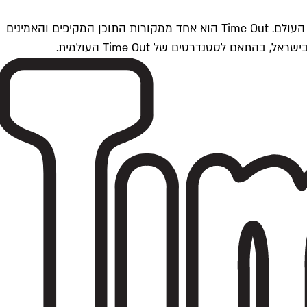
Time Outתל אביב הוא חלק מרשת Time Out Global — רשת מדיה בינלאומית הפועלת ב-360 ערים מרכזיות וב-60 מדינות ברחבי העולם. Time Out הוא אחד ממקורות התוכן המקיפים והאמינים