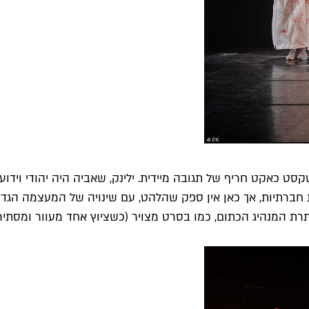
סט כאקט חריף של תגובה מיידית. ילינק, שאביה היה יהודי ויד
ברתיות, אך כאן אין ספק שהלהט, עם שינויה של המעצמה הגדו
תרת המנהיג הכתום, כמו בסרט מצויר (כשציוץ אחד מעוור ומסתיר