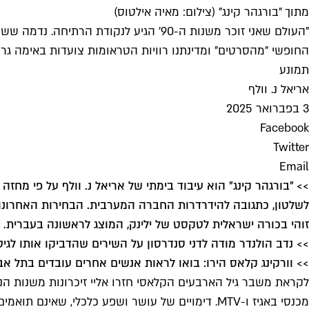
מתוך "בורגהר קינג" (צילום: מאיה אילטוס)
"העולם שאני זוכר משנות ה-90' הגיע לנ
החופשי "מהסרטים" ומדינתנו רוויות הטראומות צועדות באימה גר
תמונע
אריאל נ. וולף
3 בפברואר 2025
Facebook
Twitter
Email
זוהי בכורה ישראלית לטקסט של ילינק, המוצג לראשונה בעברית. הופעות
>> נדב הולנדר מודה לדני סנדרסון על השירים שהדביקו אותו לגי
>> וורקינג קלאס הירו: בואו לראות אנשים אחרים עובדים בתל אב
לקראת משבר גיל הארבעים הקלאסי חזרו אליי זיכרונות משנות הנ
מכנסי באגיז ו-MTV. דימויים של עושר ושפע כלכלי