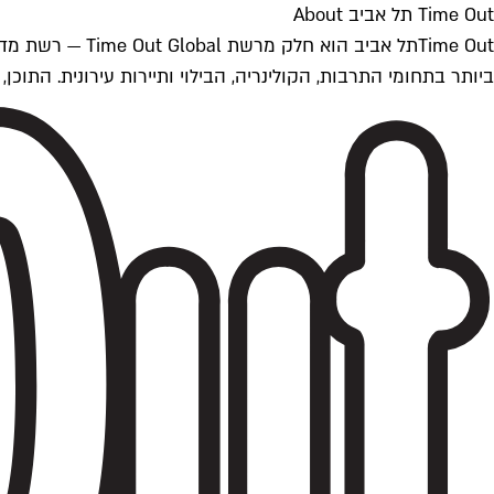
Time Out תל אביב About
ביותר בתחומי התרבות, הקולינריה, הבילוי ותיירות עירונית. התוכן, שמתעדכן 24/7, נכתב ונערך על ידי צוות עיתונאים מקצועי מקומי בישראל, בהתאם לסטנדרט