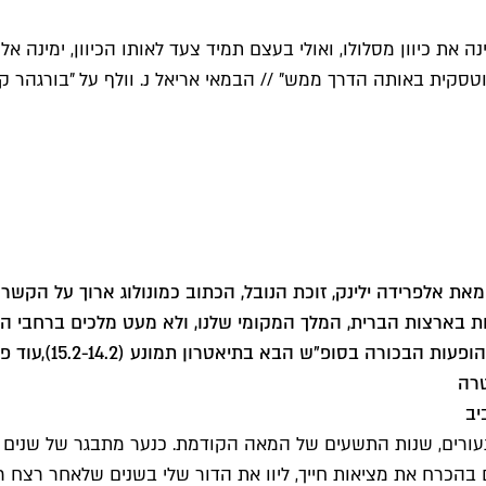
קודת הרתיחה. נדמה ששינה את כיוון מסלולו, ואולי בעצם תמיד צעד לאותו הכי
וטסקית באותה הדרך ממש" // הבמאי אריאל נ. וולף על "בורגהר 
 הבכורה בסופ"ש הבא בתיאטרון תמונע (15.2-14.2),
עוד פ
טרה
יב
עורים, שנות התשעים של המאה הקודמת. כנער מתבגר של שנים אלו
, שאינם תואמים בהכרח את מציאות חייך, ליוו את הדור שלי בשנים שלא