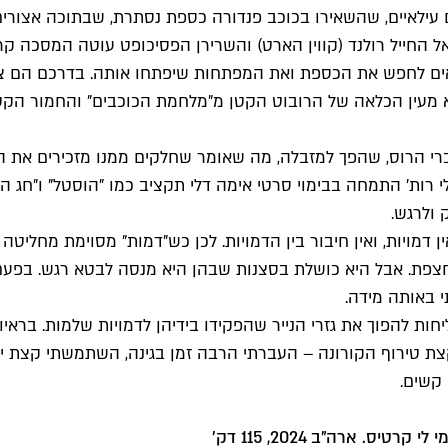
ים עילאיים, שהשאירו בכוכב פנדורה כספת נסתרת, שבתוכה אצור
החייל רולנד (קווין הארט) והשרירן הפסיכופט עוטה המסכה קריג 
 לחפש את הכספת ואת המפתחות שיפתחו אותה. בדרכם הם צריכים
 מעין הכלאה של הרובוט הקטן מ"מלחמת הכוכבים" והחמור הקטן
דברי הרוס, שהפך למזבלה, מה שאומר שחלקים ממנו מזכירים את ה
י רות' התמחה בבימוי סרטי אימה דלי תקציב כמו "הוסטל" ו"חג 
 ולרגש.
אין דמויות, ואין חיבור בין הדמויות. לכן כש"דמות" מסוימת מחלי
תחצפת. אבל היא כושלת בסצנות שבהן היא מנסה לבטא רגש. בפ
י באותה מידה.
ות להפוך את גזרי הנייר שהפקידו בידיהן לדמויות שלמות. בראיו
 "אני חושבת שאולי זה היה קצת טירוף הקורונה – העברתי הרבה זמן בגינה, הש
 קשים.