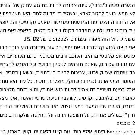
הנערה סשה ב"ברבי"). טינה אמורה להיות בת גזע עתיק של יצור
לא ממש רוצה לחזור לאבא, וכשלילית' מבינה למה, היא מצטרפת אל 
אל החבורה מצטרפת המדענית פטרישה טאניס (קרטיס) והם יוצאים
של רובוט קטן ולחוץ המדבר בקולו של ג'ק בלאק. קלאפטראפ הוא
משמיע קול הוא מעורר געגועים לצפצופים של R2-D2.
אני רוצה לרגע קל להדגיש את עניין הכיעור. פנדורה הוא כוכב מ
פוסט-אפוקליפטי מרהיב, הכוכב ורבים משוכניו סתם מכוערים. איל
עם גוונים עכורים, שאינם תורמים לניסיון הכושל של הסרט להצחיק
כדי שסרט יצחיק וירגש, צריכות להיות בו דמויות, וכשאין תסריט, 
העוטה אוזני ארנב (כמו במשחק), מוצלחת יחסית כל עוד היא מ
אבל בפעם השנייה זה אמור להיות רגש אמיתי, והוא נדמה מלאכות
כאמור, גם בלאנשט וקרטיס, לשעבר נסיכת סרטי האימה, אינן מצליח
בסרט, משום שזו הגיעה במאי 2020.
חייך'". במילים אחרות, על תשפטו אותה על החלטה שלקחה בימים
2 כוכבים
Borderlands בימוי: איליי רות'. עם קייט בלאנשט, קווין הארט, ג'יימי לי קרטיס. ארה"ב 2024, 115 דק'