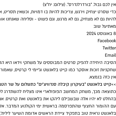
אין לכם גבול. "בורדרלנדרס". (צילום: יח"צ)
כדי שסרט יצחיק וירגש, צריכות להיות בו דמויות, וכשאין תסריט, 
להיות גם לא מצחיק, גם לא מרגש, וגם פשוט - וסליחה שאנחנו אומ
מאת
יעל שוב
8 באוגוסט 2024
Facebook
Twitter
Email
הסיבה היחידה להפיק סרטים המבוססים על משחקי וידאו היא ההנח
שחקניות זוכות אוסקר כמו קייט בלאנשט וג'יימי לי קרטיס, שאמו
אין כזה בנמצא.
>>
קייט בלאנשט "בעיקרון קיבלה סנדוויצ'ים" כתשלום על שר הט
כתוצאה מכך, משחק המחשב הפופולארי אינו מצליח להשתדרג לסר
בהחלט לא יהיו אלה שבשבילם ליהקו את בלאנשט ואת קרטיס. אם י
עם ההומור החצוף שהתפרסמה בראשית ימי הקולנוע המדבר. אלא ש
בלאנשט נראית טוב בתפקיד ציידת הראשים אדומת השיער לילית', ש