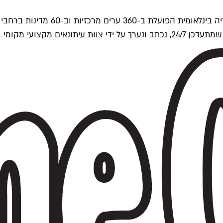
ים של Time Out העולמית.