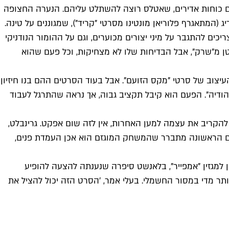
ים כוחות אדירים, שאטלס רוצה להשתלט עליהם. הנערה החצופה
(המתאגרף פלוריאן מונטינו מסרטי "קריד"), שמגוננים על טינה.
 להתגבר על מיני יצורים מכוערים, וגם על ההומור הנודניקי
 מ"שרק", אבל הבדיחות שלו לא מצחיקות, וכל פעם שהוא
עיצוב של סרטי "מקס הזועם". אבל בעוד הסרטים ההם בנו חיזיון
ההודיה". הפעם הוא קיבל תקציב גבוה, אך נראה שהתרגל לעבוד
טה להקריב את עצמה למען האחרות, אין לזה שום אפקט. גרינבלט,
עם הראשונה מתברר שהמשחק המוגזם הוא אכן העמדת פנים,
ן למגזין "אמפייר", בלאנשט סיפרה שנענתה להצעה להופיע
תמשתי קצת יותר מדי במסור החשמלי. בעלי אמר, 'הסרט הזה יכול להציל את