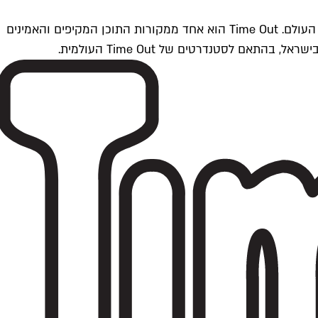
Time Outתל אביב הוא חלק מרשת Time Out Global — רשת מדיה בינלאומית הפועלת ב-360 ערים מרכזיות וב-60 מדינות ברחבי העולם. Time Out הוא אחד ממקורות התוכן המקיפים והאמינים