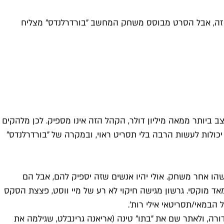
דע את זה, אבל הסרט מבוסס משחק המחשב "בורדרלנדס" מצליח
ביותר ממאה מיליון דולר, הקהל הזה אינו מספיק. לכן מלהקים
 יכולות לעשות הרבה בלי תסריט ראוי, ובמקרה של "בורדרלנדס"
ו אחר משחק. אולי יהיו אנשים שזה יספיק להם, אבל הם
ד מוקסי. גרשון מגישה חיקוי לא רע של מיי ווסט, פצצת הסקס
במאי/תסריטאי אילי רות'.
רה, ולאתר שם את "בתו" טינה (אריאנה גרינבלט, שגילמה את