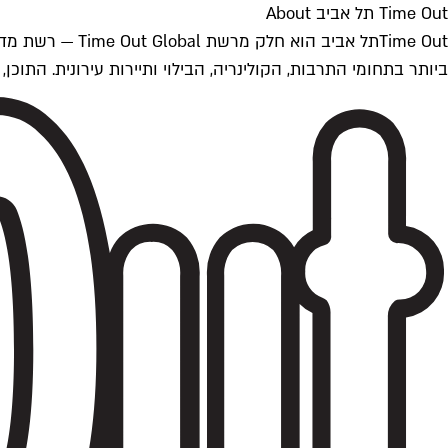
Time Out תל אביב About
ביותר בתחומי התרבות, הקולינריה, הבילוי ותיירות עירונית. התוכן, שמתעדכן 24/7, נכתב ונערך על ידי צוות עיתונאים מקצועי מקומי בישראל, בהתאם לסטנדרט