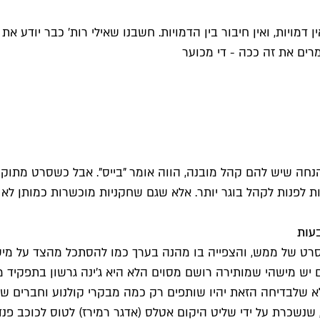
אין דמויות, ואין חיבור בין הדמויות. חשבנו שאילי רות' כבר יו
רים את זה ככה - די מכוער
ה שיש להם קהל מובנה, הווה אומר "בייס". אבל כשסרט מתוקצב 
רות לפנות לקהל בוגר יותר. אלא שגם שחקניות מוכשרות כמותן לא
בעות
ט של ממש, והצפייה בו מהנה בערך כמו להסתכל מהצד על מישה
ש מישהי שמותירה רושם מסוים הלא היא ג'ינה גרשון בתפקיד מא
לבדיחה הזאת יהיו שותפים רק כמה מבקרי קולנוע וחברים של ה
נשכרת על ידי שליט היקום אטלס (אדגר רמירז) לטוס לכוכב פנדו