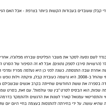
די קבלן שעובדים בעבודות הקשות ביותר בצרפת - אבל האם הניסו
(הרשויות סירבו לספק נתונים). אבל לא זה הסיפור של הסרט החד
ה קשה אחרת שבה התנסתה. כשנה לפני כן היא נעלמה מפריז ומדפי ה
הצטרפה להמוני מחפשי העבודה בתקופת המשבר הכלכלי העולמי שהחל ב-2008. היא נרשמ
 תיעדה בספרה את ששת החודשים שחייתה בקרב אנשים שבשבילם 
 שפות, הוא הבסיס לסרט "בין שני עולמות". עם זאת, בסרט שמה
מאי והתסריטאי עמנואל קארר לשנות את הדגשים ולהתמקד בדרמ
שהיא עושה. על ידי בחירתה להתנסות בעצמה בחיי היום יום של