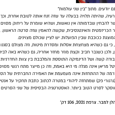
רעיה, שהיתה תלויה בבעלה עד שזה זנח אותה לטובת אחרת, וכך
להבחין שבדמותה אין נואשות, ושהיא שומרת על ריחוק מסוים מ
הכריזמטית והאינטנסיבית, שקשה להאמין שזה סרטה הראשון. בש
וצגת ככוכבת שבין הפועלות. יש לציין שכולם מצוינים.
 גם כשהיא מצחצחת אסלות ומסדרת מיטות, וזה מצולם בסגנון תי
 ולכן כשגבר חביב וקצת מוזר מחזר אחריה, גם כשהיא באה לביתו 
עבודה קשה ושל הדינמיקה התוססת והמלבבת בין צוות החדרניות
 מריאן אינה מגלה מי היא באמת, וזה כן מייצר מתח רגשי מסוים
מה של ההתחזות אינה מעמעמת את האמירה החברתית של הסרט, אב
הסכם ג'נטלמני" מ-1947 סיפר על עיתונאי (גרגורי פק) שמתחזה ליהודי במטרה לכתוב כ
קר לסרט הטוב ביותר. האסטרטגיה הבסיסית של שני הסרטים דומ