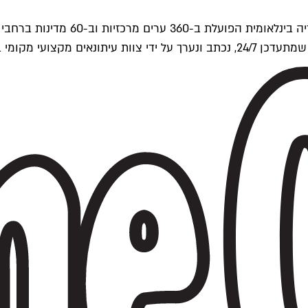
ים של Time Out העולמית.