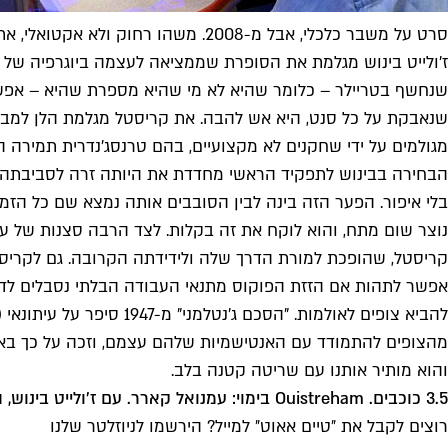
סרט על משבר כלכלי, אבל מ-2008. משהו רחוק ולא אקטואלי, אתם יודעים. מתוך "בין שני עולמות"
ז'ולייט בינוש מגלמת את הסופרת שממציאה לעצמה ביוגרפיה של 
שנחשף בטריילר – כלומר שהיא לא מי שהיא מספרת שהיא – אפשר 
שנאבקת על כל סנט, היא אש להבה. את קריסטל מגלמת הלן למבר 
מגולמים על ידי שחקנים לא מקצועיים, בהם טרנסג'נדרית תמירה המ
הבחירה בבינוש לתפקיד הראשי מחדדת את היותה זרה לסביבתה, כי
בלי איפור. הפער הזה בינה לבין הסובבים אותה נמצא שם כל הזמן,
נוצר שום מתח, והוא לוקח את זה בקלות. לצד הרבה סצנות של 
קריסטל, שהופכת למורת הדרך שלה ולידידתה הקרובה. גם לקריסטל
אפשר לתהות אם הזזת הפוקוס מתנאי העבודה הבלתי נסבלים לדר
להביא צופים לאולמות. "
מהצופים להתמודד עם האנטישמיות שלהם עצמם, וזכה על כך באוס
והוא מותיר אותנו עם שריטה קטנה בלב.
3.5 כוכבים. Ouistreham בימוי: עמנואל קארר. עם ז'ולייט בינוש, הלן למבר. צרפת 2021, 106 דק'
רוצים לקבל את ״טיים אאוט״ למייל? הירשמו לניוזלטר שלנו