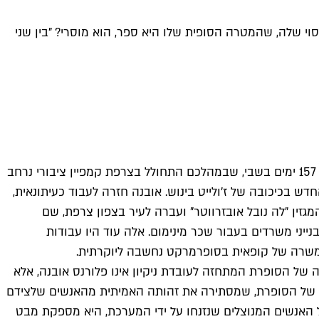
י שלה, שהמטרה הסופית שלו היא ספר, הוא מוסרי? "בין שני
ב-5 בינואר 2005, העיתונאית הצרפתייה פלורנס אובנה נחטפה בבגדד לשם נסעה לסקר את משבר הפליטים שברחו מפלוג'ה. אחרי 157 ימים בשבי, שבמהלכם התחולל בצרפת קמפיין ציבורי נרחב
ש בכיכובה של ז'ולייט בינוש. אובנה חזרה לעבוד כעיתונאית,
מגזין "לה נובל אובזרווטר" ועברה לעיר בצפון צרפת, שם
ה כעובדת קבלן, וניקתה וילות נופש ובנייני משרדים בעבור שכר מינימום. אלה עוד היו עבודות
משרה של קופאית בסופרמרקט נחשבה ליוקרתית.
 של הסופרת המתחזה לעובדת ניקיון אינו פלורנס אובנה, אלא
ה של הסופרת, שמסתירה את זהותה האמיתית מהאנשים שלצידם
 האנשים המנוצלים שנזנחו על ידי המערכת, היא מספקת מבט