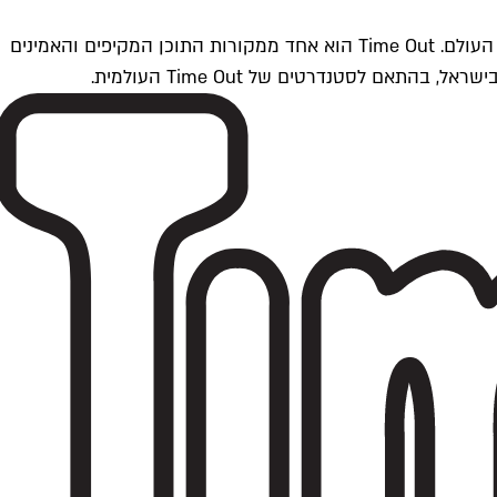
Time Outתל אביב הוא חלק מרשת Time Out Global — רשת מדיה בינלאומית הפועלת ב-360 ערים מרכזיות וב-60 מדינות ברחבי העולם. Time Out הוא אחד ממקורות התוכן המקיפים והאמינים