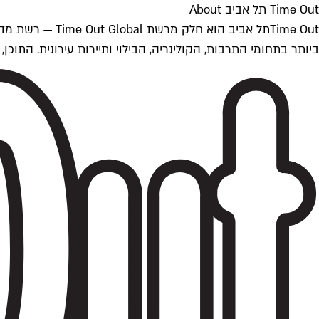
Time Out תל אביב About
ביותר בתחומי התרבות, הקולינריה, הבילוי ותיירות עירונית. התוכן, שמתעדכן 24/7, נכתב ונערך על ידי צוות עיתונאים מקצועי מקומי בישראל, בהתאם לסטנדרט