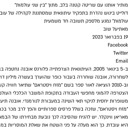
מותיר אותנו עם שריטה קטנה בלב. מתוך "בין שני עולמות"
ז'ולייט בינוש נהדרת בתפקיד עיתונאית שמסתננת לקהילה של עוב
עולמות" נמנע מלספק תשובה חד משמעית
מאת
יעל שוב
19 בפברואר 2023
Facebook
Twitter
Email
לשחרורה, אובנה שוחררה בעבור כופר שהוערך בעשרה מיליון דולר 
וב-2010 הוציאה לאור ספר בשם "מזח ויסטראם" שתיאר חווי
משופרות יחסית לניקוי תאי השינה במעבורת לנורמנדי. אובנה
"מזח ויסטראם", שזכה בשלל פרסים ספרותיים והפך לרב מכר בכמה
מאריאן ווינקלר. יש להניח שהסיבה לכך נובעת מבחירתו של הב
היא עובדת. כך הוא מעלה על פני השטח את שאלת המוסריות במה 