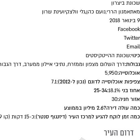
שכונת ביצרון
מאת
אמנון הררי
,
נועם כהן
,
גלי וולצקי
ו
עינת שרון
9 בינואר 2018
Facebook
Twitter
Email
כינוי:
שכונת ההייטקיסטים
גבולות:
דרך השלום מצפון וממזרח, נתיבי איילון ממערב, דרך הגב
אוכלוסייה:
5,950
צפיפות אוכלוסייה לדונם (נכון ל-2012):
7.1
אחוז בני 25-34:
18.1%
אזור חניה:
30
כמה עולה דירה?
2.6 מיליון בממוצע
כמה זמן לוקח להגיע למרכז העיר (דיזנגוף סנטר):
כ-15 דקות (קו 239)