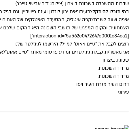
שדרות ההשכלה בשכונת ביצרון (צילום: ד"ר אבישי טייכר)
במי תוכלו להיתקל?
בעיתונאים ירון לונדון ועינת פישביין, וגם בג
איפה שווה לשבת?
קפה איטליה, המסעדה האיטלקית של האחים ירז
הצמחונית ומקום המפגש של תושבי השכונה היא המקום שלכם אם
[interaction id="5a562c0472647e0001c84ca2"]
רוצים לקבל את ״טיים אאוט״ למייל? הירשמו לניוזלטר שלנו
אני מאשר/ת קבלת ניוזלטרים ומידע פרסומי מאתר ״טיים אאוט״
לאי
שכונת ביצרון
מדריך השכונות
מדריך השכונות
דרום העיר מזרח העיר ויפו
עירוני