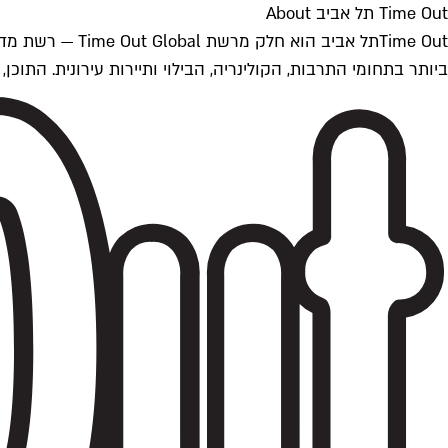
Time Out תל אביב About
ביותר בתחומי התרבות, הקולינריה, הבילוי ותיירות עירונית. התוכן, שמתעדכן 24/7, נכתב ונערך על ידי צוות עיתונאים מקצועי מקומי בישראל, בהתאם לסטנדרט