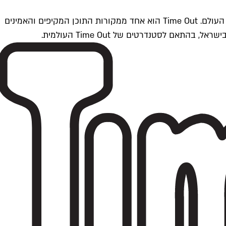
Time Outתל אביב הוא חלק מרשת Time Out Global — רשת מדיה בינלאומית הפועלת ב-360 ערים מרכזיות וב-60 מדינות ברחבי העולם. Time Out הוא אחד ממקורות התוכן המקיפים והאמינים