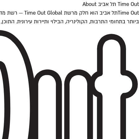
Time Out תל אביב About
ביותר בתחומי התרבות, הקולינריה, הבילוי ותיירות עירונית. התוכן, שמתעדכן 24/7, נכתב ונערך על ידי צוות עיתונאים מקצועי מקומי בישראל, בהתאם לסטנדרט