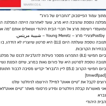
מתוך עמוד הפייסבוק "החברים של ג'ורג'"
מפלגה נוספת שהגיבה היא מרצ, שעד לאחרונה הייתה המפלגה היחי
ומועמדי רשימת מרצ אל חברי הבית היהודי ושואלים אותם "מה את
by ‎
Post
צעירי מרצ – Young Meretz – شبيبة مريتس
בבחירות הקרובות.
ביום חמישי (8.1) התפרצו מספר פעילות להט"ביות לכנס של מפלגת הבית היהודי, ואחת מהן, הפעילה החברתית ספיר סלוצקר עמרן, הציעה נישואין לחברת הכנסת איילת שקד.
תגובה נוספת לסרטון היא של פורום גאות במרצ, שיזם הפגנת נשיק
ביום חמישי הקרוב (15.1) ליין ה"גברא" יקדיש מסיבה לכבוד חתונתם של זוג הומואים דתיים שהתחתנו לאחרונה.
[tmwdfpad]
רוצים לקבל את ״טיים אאוט״ למייל? הירשמו לניוזלטר שלנו
אני מאשר/ת קבלת ניוזלטרים ומידע פרסומי מאתר ״טיים אאוט״
לאי
גברא
הבית היהודי