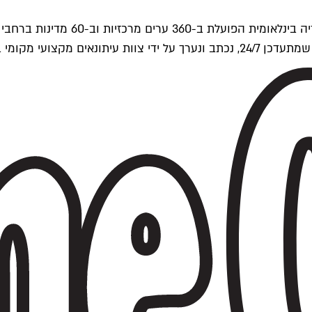
ים של Time Out העולמית.