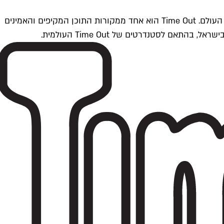
Time Outתל אביב הוא חלק מרשת Time Out Global — רשת מדיה בינלאומית הפועלת ב-360 ערים מרכזיות וב-60 מדינות ברחבי העולם. Time Out הוא אחד ממקורות התוכן המקיפים והאמינים