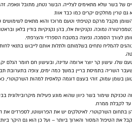
 של בשר שלא מתאימים לצלייה. הבשר נטחן, מתובל ונאפה. זהו 
גם טרין מחלקים יקרים כמו כבד אווז.
שומן מקבל מרקם קטיפתי וטעם מרוכז והוא מתאים לשימושים שו
טורה נמוכה. נקניקיות אלו, בהן נקניקיות בודין בלאן ובראטוור
ומן לצורך הסמכה. נפוצה במטבח הספרדי והצרפתי.
נוהגים להמליח נתחים בשלמותם ולתלות אותם לייבוש בתנאי לחו
טה.
שלו. עישון קר יוצר ארומה עדינה, ובעישון חם חומר הגלם יקבל
בר השריה בתמיסת בריין במשך כמה ימים, צופה בתערובת תבלי
טוגן בשמן עמוק. זוהי בעצם דוגמה קלאסית למהות השרקוטרי, כ
 טכניקת שימור בשר כיוון שהוא מונע פעילות מיקרוביולוגית בבש
 עד לקבלת ממרח.
 בתחום השרקוטרי. לאיטלקים יש את הפרושוטו, לספרדים את הח
 את הטיפול המסור והארוך ביותר – ועל כן הוא גם היקר ביותר