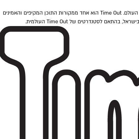
Time Outתל אביב הוא חלק מרשת Time Out Global — רשת מדיה בינלאומית הפועלת ב-360 ערים מרכזיות וב-60 מדינות ברחבי העולם. Time Out הוא אחד ממקורות התוכן המקיפים והאמינים