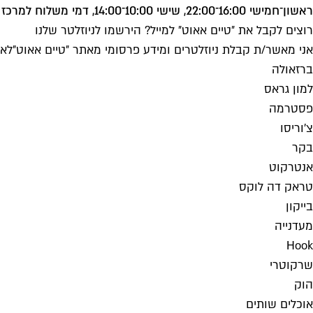
ראשון־חמישי 16:00־22:00, שישי 10:00־14:00, דמי משלוח למרכז העיר 15 ש"ח, דמי משלוח לשכונות ולערים שמעבר לירקון 25 ש"ח, מעל 250 ש"ח משלוח חינם. טלפון: 03-6341199
רוצים לקבל את ״טיים אאוט״ למייל? הירשמו לניוזלטר שלנו
אני מאשר/ת קבלת ניוזלטרים ומידע פרסומי מאתר ״טיים אאוט״
לאי
ברזאולה
למון גראס
פסטרמה
צ'וריסו
בקר
אנטרקוט
טראק דה לוקס
בייקון
מעדנייה
Hook
שרקוטרי
הוק
אוכלים שותים