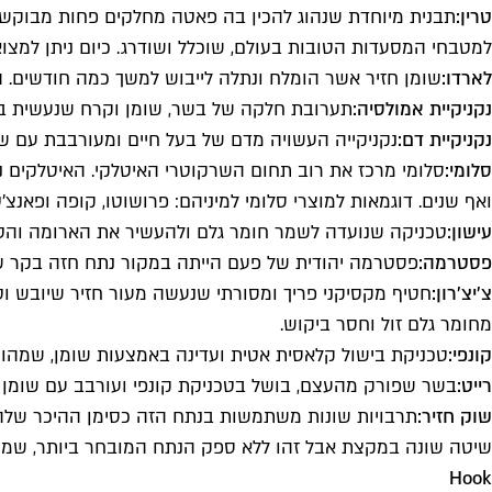
טרין:
תבנית מיוחדת שנהוג להכין בה פאטה מחלקים פחות מבוקשים
למטבחי המסעדות הטובות בעולם, שוכלל ושודרג. כיום ניתן למצוא 
לארדו:
שומן חזיר אשר הומלח ונתלה לייבוש למשך כמה חודשים. ה
נקניקיית אמולסיה:
תערובת חלקה של בשר, שומן וקרח שנעשית בטמפר
נקניקיית דם:
נקניקייה העשויה מדם של בעל חיים ומעורבבת עם ש
סלומי:
סלומי מרכז את רוב תחום השרקוטרי האיטלקי. האיטלקים 
ואף שנים. דוגמאות למוצרי סלומי למיניהם: פרושוטו, קופה ופאנצ'
עישון:
טכניקה שנועדה לשמר חומר גלם ולהעשיר את הארומה והטעם 
פסטרמה:
פסטרמה יהודית של פעם הייתה במקור נתח חזה בקר שע
צ'יצ'רון:
חטיף מקסיקני פריך ומסורתי שנעשה מעור חזיר שיובש ו
מחומר גלם זול וחסר ביקוש.
קונפי:
טכניקת בישול קלאסית אטית ועדינה באמצעות שומן, שמהווה
רייט:
בשר שפורק מהעצם, בושל בטכניקת קונפי ועורבב עם שומן
שוק חזיר:
תרבויות שונות משתמשות בנתח הזה כסימן ההיכר שלהן
שיטה שונה במקצת אבל זהו ללא ספק הנתח המובחר ביותר, שמקבל
Hook