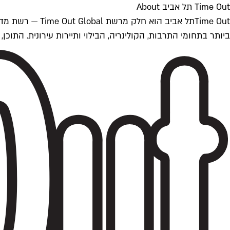
Time Out תל אביב About
ביותר בתחומי התרבות, הקולינריה, הבילוי ותיירות עירונית. התוכן, שמתעדכן 24/7, נכתב ונערך על ידי צוות עיתונאים מקצועי מקומי בישראל, בהתאם לסטנדרט