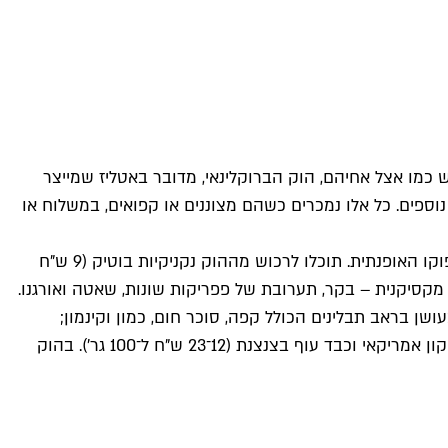
 כמו אצל אחיהם, הוק הברוקלינאי, מדובר באטליז שמייצר
נוספים. כל אלו נמכרים כשהם מצוננים או קפואים, במשלוח או
אורי מרמורשטיין, מהפונדק והטראק דה לוקס, חבר לערן ביק, שהתמחה תקופה ארוכה בניו יורק, בשרקוטרי Cure ובמסעדת מומופוקו האופנתית. תוכלו לרכוש מההוק נקניקיות בוטיק (9 ש"ח
ריסו מקסיקנית – בקר, תערובת של פפריקות שונות, שאטה ואורגנו.
אחר צלייה קצרה: חזה אווז מעושן בראב תבלינים הכולל קפה, סוכר חום, כמון וקינמון;
ספייריבס וכתף חזיר מעושנות; רוסטביף אנטרקוט צלוי לדרגת מדיום, פסטרמה צוואר חזיר כבושה במלח וסוכר ומעושנת, ואפילו בייקון אמריקאי וכבד עוף בצנצנת (12־23 ש"ח ל־100 גר'). בהוק