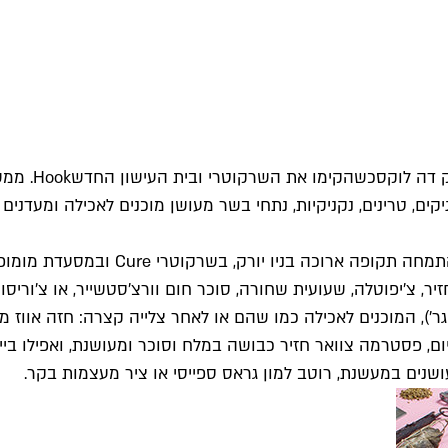
 דה לוקס
כשהקימו את השרקוטרי ובית העישון החדש
Hook
. ממש
ים, טרינים, נקניקיות, נתחי בשר מעושן מוכנים לאכילה ומעדנים 
כתף חזיר, צ׳יפוטלה, שעועית שחורה, סוכר חום וורצ׳סטשייר, או צ׳ו
מו כן נמכרים כאן נתחים טריים או מהמעשנת (12־23 ש"ח ל־100 גר'), המוכנים לאכילה כמו שהם או ל
שנים במעשנת, רוטב למון גראס ספייסי או ציר מעצמות בקר.