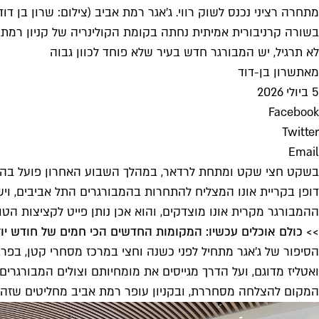
מתחרה רציני נכנס לשוק רווי. ג'אגר רמת אביב (צילום: שרון בן דוד
בשורה קרניבורית אמיתית נחתה בקומת הקולינריה של קניון רמת
לא תרגיל, יש המבורגר חדש בעיר שלא פוחד לכוון גבוה
מאת
שרון בן-דוד
5 ביולי 2026
Facebook
Twitter
Email
בשקט חצי שקט ומתחת לרדאר, במהלך השבוע האחרון פועל בהרצה
דופן בקריית אונו המצליח להתחרות בהמבורגרים התל אביבים, ויש
ההמבורגר מקרית אונו מוצדקים, והוא אכן נותן פייט לקציצות הטו
>> כולם אוכלים עכשיו: המקומות החדשים הכי חמים של חודש יול
הסיפור של ג'אגר מתחיל לפני כשנה וחצי במרכז מסחרי קטן, בפר
ואטליז מדוגם, ועל הדרך מגייסים את מומחיותם וצולים המבורג
המקום להצלחה מסחררת, ובקניון עופר רמת אביב מחליטים שזה 