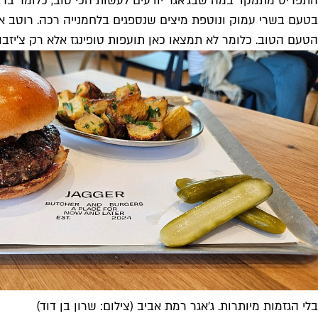
הטעם הטוב. כלומר לא תמצאו כאן תועפות טופינגז אלא רק צ'יזבורגר, כלומר אותה קומבינציה עם גב
בלי הגזמות מיותרות. ג'אגר רמת אביב (צילום: שרון בן דוד)