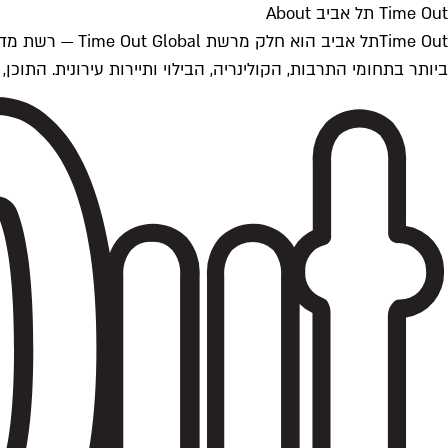
Time Out תל אביב About
ביותר בתחומי התרבות, הקולינריה, הבילוי ותיירות עירונית. התוכן, שמתעדכן 24/7, נכתב ונערך על ידי צוות עיתונאים מקצועי מקומי בישראל, בהתאם לסטנדרט