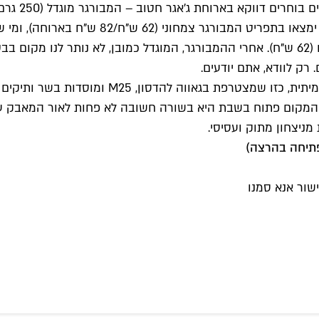
בארוחות קלא
נימוחות וסלט ירוק (89 ש"ח). נמנעים מבשר שא
(125/139 ש"ח ל-250/300 גרם), נקניקיות מרגז (62 ש"ח) וקבבונים (62 ש"ח). אחרי ההמבורגר, 
ק לוודא, אתם יודעים.
בשורת התחתונה נראה שמקריית אונו מגיעה בשורה 
קום פתוח בשבת היא בשורה חשובה לא פחות לאור המאבק על או
ניצחון מתוק ועסיסי.
שור אנא סמנו