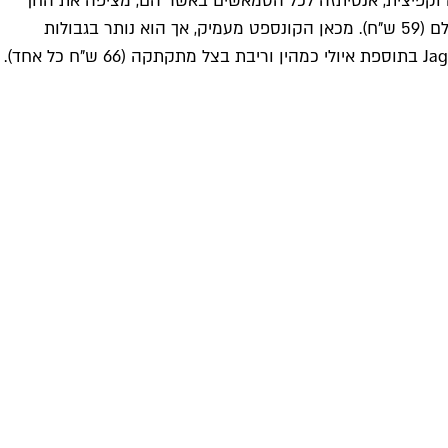
 טוב, כלומר בראש ובראשונה המבורגר קלאסי במשקל 220 גרם. קציצה שמנמנה וקפיצית, אנטיתזה לכל הסמאשים באשר הם, מציפה את החך
בטעם בשרי עמוק ונוטפת מיצים שנספגים בלחמנייה רכה. רוטב איולי ומלפפון חמוץ בצד מוסיפים קיק ואוממי ויוצרים יחד ביס מושלם (59 ש"ח). מכאן הקונספט מעמיק, אך הוא נותר בגבולות