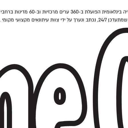
ים של Time Out העולמית.