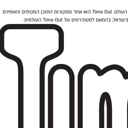
Time Outתל אביב הוא חלק מרשת Time Out Global — רשת מדיה בינלאומית הפועלת ב-360 ערים מרכזיות וב-60 מדינות ברחבי העולם. Time Out הוא אחד ממקורות התוכן המקיפים והאמינים