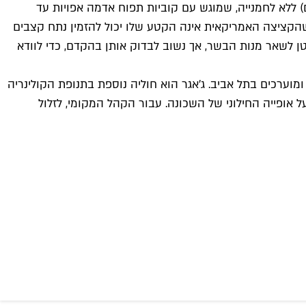
סי, צ'יז וג'אגר תקבלו גם צ'יפס, אך מהתרשמותנו רבים בוחרים דווקא בארוחת ג'אגר חטוב – המבורגר מוגדל (250 גרם) ללא לחמנייה, שמוגש עם קוביות תפוח אדמה אפויות עד
יכשהו נגררו לכאן ימצאו בתפריט המבורגר צמחוני (62 ש"ח/82 ש"ח בארוחה), ומי שהקציצה האמריקאית אינה הקטע שלו יכול להזמין נתח קצבים
המוגדל כמובן, לא נותר לנו מקום בבטן לשאר מנות הבשר, אך נשוב לבדוק אותן בהקדם, כדי לוודא
קרניבורית אמיתית, כזו שמצטרפת בגאווה להדסון, M25 ומוסדות בשר ותיקים ומוערכים בתל אביב. ג'אגר הוא חוליה נוספת בתנופת הקולינריה
פייה החילוני של השכונה. עבור הקהל המקומי, לזלול