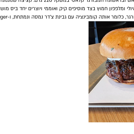
התפריט מתמקד במה שבג'אגר יודעים לעשות הכי
ינת צ'דר נמסה ונמתחת, ו-Jagger בתוספת איולי כמהין וריבת בצל מתקתקה (66 ש"ח כל אחד).