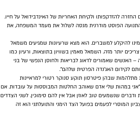
 החזרה להזדקפותו ולקיחת האחריות של האינדבידואל על חייו.
. "התנועה הפוסט מודרנית מנסה לשלול את מעמד המשפחה, את
נוער בימינו להיקלע למשברים. הוא מצא שרעיונות שמגיעים משמאל
 צריכים יותר מזה. השמאל מאמין בשוויון בתוצאות, ורעיון כמו
 – האנשים שאמורים לדאוג לבריאות ולחוסן הנפשי של בני
ותם לקידום האג'נדה הפרטית שלהם".
ת מתלהמות שבהן פיטרסון תוקע סנוקר רטורי למראיינות
ת. "אני במהות שלי אדם שאוהב החלטות המבוססות על עובדות. אם
ודברים שנשמעים טוב לאוזן אבל אין להם סימוכין. לשני הצדדים
יון המוסרי לפעמים בפועל הצד הימני והתועלתני הוא זה