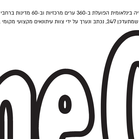
ים של Time Out העולמית.