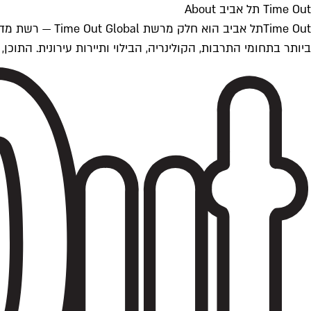
Time Out תל אביב About
ביותר בתחומי התרבות, הקולינריה, הבילוי ותיירות עירונית. התוכן, שמתעדכן 24/7, נכתב ונערך על ידי צוות עיתונאים מקצועי מקומי בישראל, בהתאם לסטנדרט