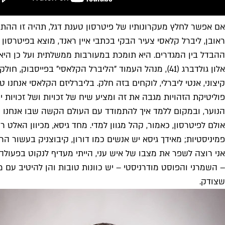
אם אפשר לחלץ מעקרונותיו של פיטרסון טענת דגל, תהיה זו ההתנ
ראובן, ליברל קלאסי צעיר הבקי בכתבי איין ראנד, מוצא בפיטרס
ההבדל בין המגדרים. היא תומכת במעורבות ממשלתית ועל כן היא 
אלון גולדברג (41), מנהל העמוד "הליברל הקלאסי" בפ
קיצוני, אנטי ליברלי, לוקחים בזה חלק. בליברליזם הקלאסי אנחנו טו
פוליטיקת הזהויות מגבה את זה ומציע שיח של זכויות ושל זכויות
הנוער, ובמקום ללמד איך להתמודד עם העולם הקשה שבו אנחנו חי
אולם לפיטרסון, כאמור, קהל מגוון למדי. מחד גיסא, מכיוון האלט
פמיניסטיות; מאידך גיסא יש אנשים כמו דורון, קיבוצניק בעשור 
אני רוצה לשפר את מצבו של איש עני, הייתי מעדיף לנקוט בפעולה
– השמרני והפוסט מודרניסטי – יש כוונות טובות והן להיטיב עם 
שצודק.