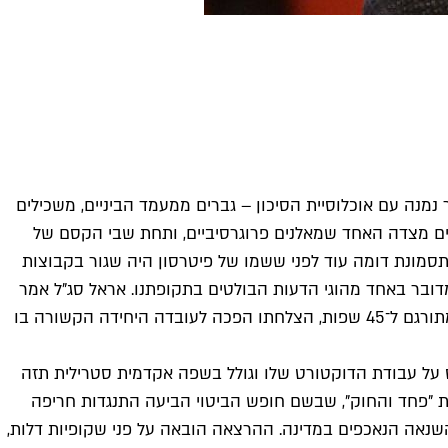
נמנה עם אוכלוסיית הסיכון – גברים ממעמד הביניים, משכילים
לכים מצדה האחד שמאלנים פרוגרסיביים, ותחת שבי הקסם של
תסמונת דומה עוד לפני ששמו של פיטרסון היה שגור בקבוצות
צאת סלע מאיר, כי מדובר באחד מהוגי הדעות הבולטים בתקופתנו. אראל סג"ל אמר
מילים דומות בערוץ 20. כשהרצאות שלו, אורכן שעה ושעה וחצי, נצפות על ידי מיליונים ביוטיוב, וספרו נמכר במאות אלפי עותקים ומתורגם ל־45 שפות, הצלחתו הפכה לעובדה היחידה הקשורה בו
התבסס על עבודת הדוקטורט שלו וגולל בשפה אקדמית סטרילית תזה
ת "פחד והחוק", שבשם חופש הביטוי הביעה התנגדות חריפה
יטויי השנאה הנאכפים במדינה. ההרצאה הובאה על פני שקופיות דלות,