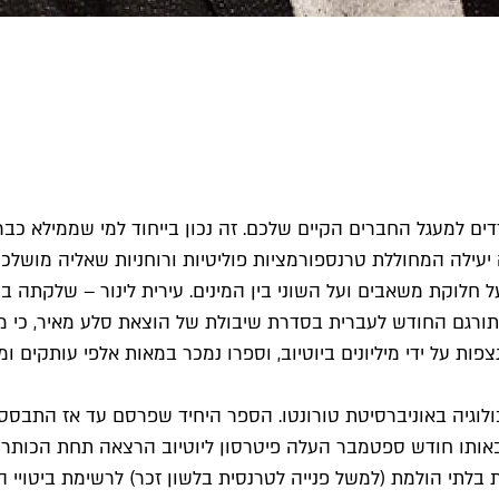
ם למעגל החברים הקיים שלכם. זה נכון בייחוד למי שממילא כבר 
ה יעילה המחוללת טרנספורמציות פוליטיות ורוחניות שאליה מוש
 חלוקת משאבים ועל השוני בין המינים. עירית לינור – שלקתה ב
גורסת בהקדמה לספרו "12 חוקים לחיים", שתורגם החודש לעברית בסדרת שיבולת של הו
לקה לפסיכולוגיה באוניברסיטת טורונטו. הספר היחיד שפרסם עד אז 
 באותו חודש ספטמבר העלה פיטרסון ליוטיוב הרצאה תחת הכותר
נייה מגדרית בלתי הולמת (למשל פנייה לטרנסית בלשון זכר) לרשימת ב