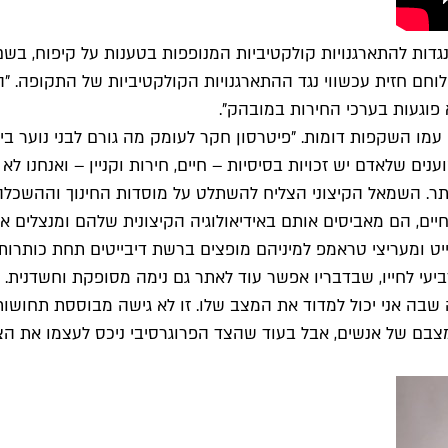
גדות להתארגנויות קולקטיביות המנופפות בטענות על קיפוח, בשם
ון לוחם חזית עכשווי נגד ההתארגנויות הקולקטיביות של התקופה
פוגעות בערכי החירות במובהק".
ייסבוק, חולק עמו השקפות דומות. "פיטרסון חקר לעומק מה גורם לבני 
ענים שלאדם יש זכויות בסיסיות – חיים, חירות וקניין – ואנחנו לא
 יתר. השמאל הקיצוני הצליח להשתלט על מוסדות החינוך וההשכלה
ים, הם מאביסים אותם באידיאולוגיה הקיצונית שלהם ומנצלים א
 רייט ומעריצי טראמפ למיניהם מופצים ברשת דיבייטים תחת כותרו
הרביעי לחייו, שבדבריו אפשר עוד לאתר גם נימה מסופקת וחשדני
 שבה אני יכול למדוד את המצב שלו. זו לא גישה מבוססת תחושות 
מצבם של אנשים, אבל בעוד שהצד הפרוגרסיבי ניכס לעצמו את הצב