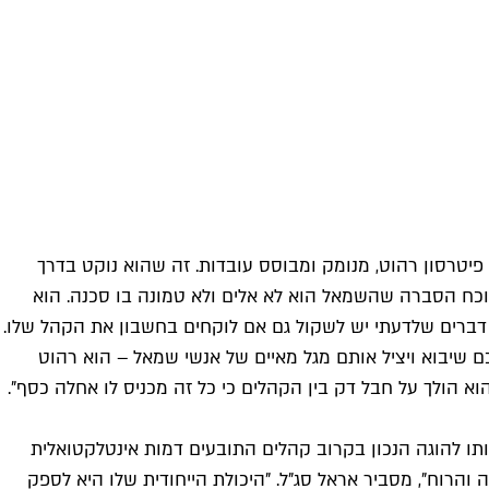
יטרסון רהוט, מנומק ומבוסס עובדות. זה שהוא נוקט בדרך
וכח הסברה שהשמאל הוא לא אלים ולא טמונה בו סכנה. הוא
דברים שלדעתי יש לשקול גם אם לוקחים בחשבון את הקהל שלו.
ם שיבוא ויציל אותם מגל מאיים של אנשי שמאל – הוא רהוט
 הולך על חבל דק בין הקהלים כי כל זה מכניס לו אחלה כסף".
ו להוגה הנכון בקרוב קהלים התובעים דמות אינטלקטואלית
ון מילא את החסך שנוצר אחרי אוריינטציה שמאלית ארוכת שנים, מאז שנות ה־60, במדעי החברה והרוח", מסביר אראל סג"ל. "היכולת הייחודית שלו היא לספק