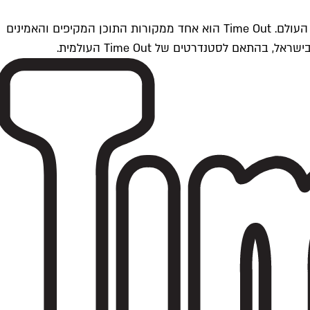
Time Outתל אביב הוא חלק מרשת Time Out Global — רשת מדיה בינלאומית הפועלת ב-360 ערים מרכזיות וב-60 מדינות ברחבי העולם. Time Out הוא אחד ממקורות התוכן המקיפים והאמינים