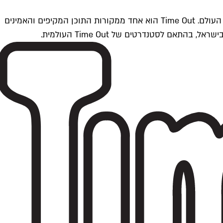
Time Outתל אביב הוא חלק מרשת Time Out Global — רשת מדיה בינלאומית הפועלת ב-360 ערים מרכזיות וב-60 מדינות ברחבי העולם. Time Out הוא אחד ממקורות התוכן המקיפים והאמינים