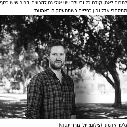
לתרום לאמן קודם כל ובשלב שני אולי גם להרוויח. ברור שיש כסף 
המסחרי אבל נכון כפליים כשמתעסקים באמנות".
גלעד אדמוני (צילום: יולי גורודינסקי)