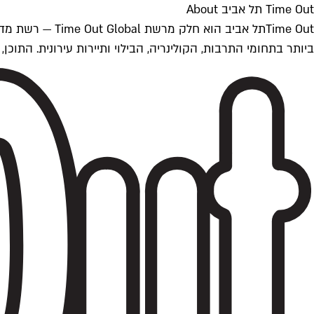
Time Out תל אביב About
ביותר בתחומי התרבות, הקולינריה, הבילוי ותיירות עירונית. התוכן, שמתעדכן 24/7, נכתב ונערך על ידי צוות עיתונאים מקצועי מקומי בישראל, בהתאם לסטנדרט