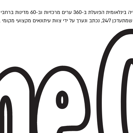
ים של Time Out העולמית.