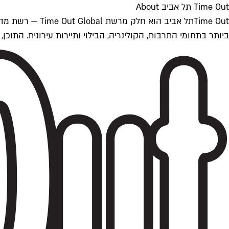
Time Out תל אביב About
ביותר בתחומי התרבות, הקולינריה, הבילוי ותיירות עירונית. התוכן, שמתעדכן 24/7, נכתב ונערך על ידי צוות עיתונאים מקצועי מקומי בישראל, בהתאם לסטנדרט