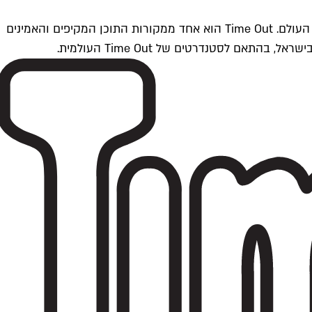
Time Outתל אביב הוא חלק מרשת Time Out Global — רשת מדיה בינלאומית הפועלת ב-360 ערים מרכזיות וב-60 מדינות ברחבי העולם. Time Out הוא אחד ממקורות התוכן המקיפים והאמינים