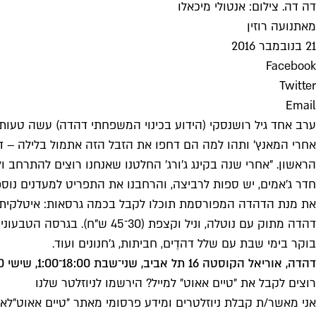
דה דה. צילום: אנטולי מיכאלו
מאת
נועה רוזין
21 בנובמבר 2016
Facebook
Twitter
Email
ערב אחד גיל רושנסקי (הידוע בכינוי המשפחתי דהדה) עשה טעות.
הראשון. "אחרי שנה בקינג ג'ורג' החלטנו שאנחנו רוצים להתרחב 
חדר ג'אמים, יש ספות לרביצה, והרחבנו את התפריט למעדנים נוספ
את מנת הדהדה המפורסמת תוכלו לקבל בכמה גרסאות: איטלקית עם 
בוקר בימי שבת עם שלל דהדֶים, חביתות, ג'חנונים ועוד.
דהדה, אוריאל הקוסטה 16 תל אביב, שני־שבת 18:00־1:00, שישי 12:00־1:00, 4607892־052
רוצים לקבל את ״טיים אאוט״ למייל? הירשמו לניוזלטר שלנו
אני מאשר/ת קבלת ניוזלטרים ומידע פרסומי מאתר ״טיים אאוט״
לאי