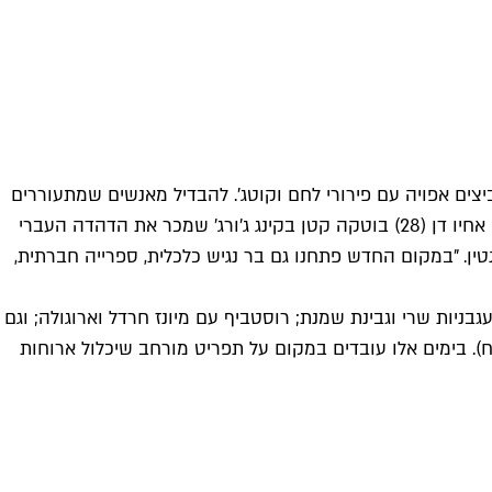
צים אפויה עם פירורי לחם וקוטג'. להבדיל מאנשים שמתעוררים
אחרי המאנץ' ותהו למה הם דחפו את הזבל הזה אתמול בלילה – דהדה החליט לפתח את המאכל שהמציא למנה. לפני שנה פתח עם אחיו דן (28) בוטקה קטן בקינג ג'ורג' שמכר את הדהדה העברי
טין. "במקום החדש פתחנו גם בר נגיש כלכלית, ספרייה חברתית,
ות שרי וגבינת שמנת; רוסטביף עם מיונז חרדל וארוגולה; וגם
 עם נוטלה, וניל וקצפת (30־45 ש"ח). בגרסה הטבעונית תקבלו טורטייה חמה עם פלפל קלוי, פסטו, שרי ופטריות (26 ש"ח). בימים אלו עובדים במקום על תפריט מורחב שיכלול ארוחות