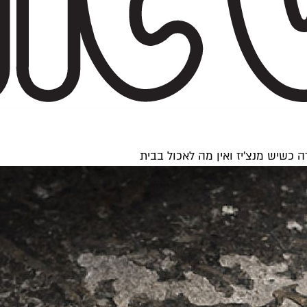
ה כשיש מנצ'יז ואין מה לאכול בבית