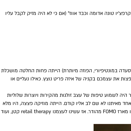
פצ'יו טונה אדומה וכבד אווז" (אם כי לא היה מזיק לקבל עליו
סעדה במונטיפיורי, הפוזה מיותרת) הייתה פחות החלטה מושכלת
טים לפצות את עצמכם בקניה של איזה פריט נוצץ. כאילו נעליים או
היה לשמוע טיפות של עצב זולגות מהקירות ויוצרות שלוליות
אחד מאיתנו לא שם לב אליו קודם. הייתה מוזיקה פצצה, היו מלא
אנשים. הייתה אווירה של פאן באוויר. היה אוכל שנראה סבבה. זה כאילו מישהו לקח את כל החסכים שצברנו במהלך הערב, וארגן לנו מארז FOMO מהודר. אז עשינו לעצמנו retail therapy קטן, ועוד