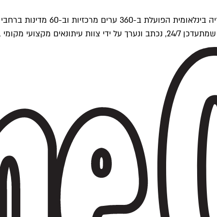
ים של Time Out העולמית.