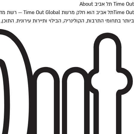
Time Out תל אביב About
ביותר בתחומי התרבות, הקולינריה, הבילוי ותיירות עירונית. התוכן, שמתעדכן 24/7, נכתב ונערך על ידי צוות עיתונאים מקצועי מקומי בישראל, בהתאם לסטנדרט