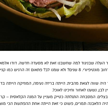
ר העלה שבניגוד למה שחשבנו זאת לא מסעדה חדשה. דודו אלמאקיי
המסעדה שלהם לפני יותר מעשור ברחוב ירמיהו וב-2013 עברו לרחוב מונטיפיורי. 8 
היה שווה לצאת מהבית. הייתה בריזה נעימה, המוזיקה הייתה בדי
 לבן, נשענו לאחור וחיכינו לאוכל.
בצלים. המסבחה התגלתה כטייק מעניין על המנה הקלאסית – קרם
יה הלאבנה תמרים, פשוט כי זאת הייתה אחת ההפתעות הכי מוצ