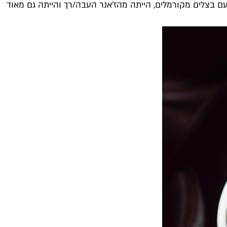
 בצלים מקורמלים, הייתה מהז'אנר העבה/רך והייתה גם מאוד