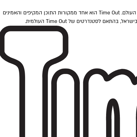
Time Outתל אביב הוא חלק מרשת Time Out Global — רשת מדיה בינלאומית הפועלת ב-360 ערים מרכזיות וב-60 מדינות ברחבי העולם. Time Out הוא אחד ממקורות התוכן המקיפים והאמינים