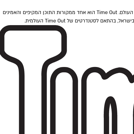
Time Outתל אביב הוא חלק מרשת Time Out Global — רשת מדיה בינלאומית הפועלת ב-360 ערים מרכזיות וב-60 מדינות ברחבי העולם. Time Out הוא אחד ממקורות התוכן המקיפים והאמינים