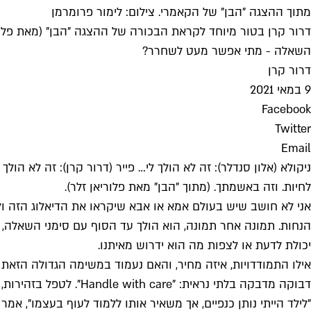
מתוך ההצגה "הבן" של הקאמרי. צילום: לימור פרומרמן
דרור קרן בטור מיוחד לקראת הבכורה של ההצגה "הבן" (מאת פלו
השאלה - מתי אפשר מעט לשחרר?
דרור קרן
9 במאי 2021
Facebook
Twitter
Email
ניקולא (אלון סנדלר): זה לא הולך לי… פייר (דרור קרן): זה לא הו
לחיות. וזה באשמתך. (מתוך "הבן" מאת פלוריאן זלר).
אני לא חושב שיש בעולם אמא או אבא שיקראו את הדיאלוג הזה ולא
הנחות. תמונה אחר תמונה, הוא הולך עד הסוף עם סימני השאלה, ע
יכולת לדעת או לצפות מה הוא ידרוש מאיתנו.
אילו התמודדויות, איזה מחיר, והאם נעמוד במשימה הגדולה הזאת
דבוקה מדבקה בלתי נראית: "Handle with care". לטפל בזהירות, בעדינות, בקפידה אנחנו מחזיקים בידינו את חייהם, את נשמתם. חרדים לגורלם מעתה ועד שנלך מכאן".
"לילד הייתי נותן כנפיים, אך משאיר אותו ללמוד לעוף בעצמו", א