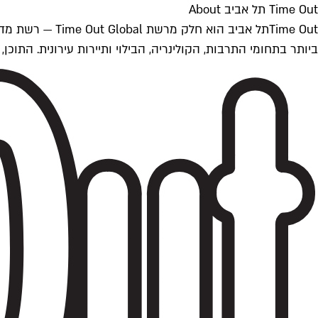
Time Out תל אביב About
ביותר בתחומי התרבות, הקולינריה, הבילוי ותיירות עירונית. התוכן, שמתעדכן 24/7, נכתב ונערך על ידי צוות עיתונאים מקצועי מקומי בישראל, בהתאם לסטנדרט