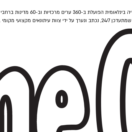
ים של Time Out העולמית.