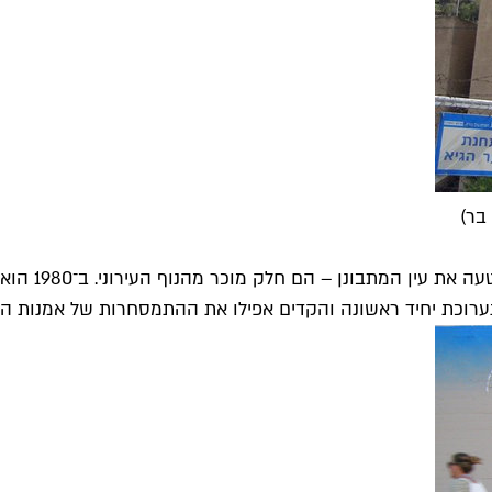
בר)
היום ציורי ה