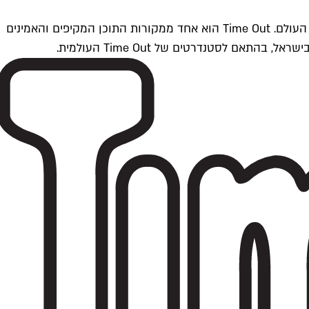
Time Outתל אביב הוא חלק מרשת Time Out Global — רשת מדיה בינלאומית הפועלת ב-360 ערים מרכזיות וב-60 מדינות ברחבי העולם. Time Out הוא אחד ממקורות התוכן המקיפים והאמינים