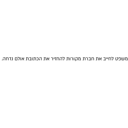
ו שמר. בשנת 1984 נמחקה הכתובת, וג'מילי ביקש מבית המשפט לחייב את חברת מקורות להחזיר את הכתובת אולם נדחה.