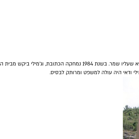
לוחם הפלמ"ח ברוך ג'מילי כתב בזפת את שמו על מבנה בשער הגיא שעלי