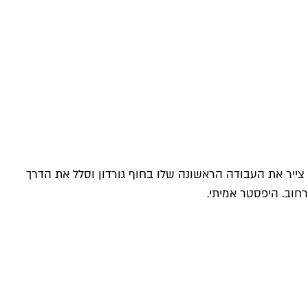
קיר של מאירי – שמתמחה במשחקים בין אור וצל ומטעה את עין המתבונן – הם חלק מוכר מהנוף העירוני. ב־1980 הוא צייר את העבודה הראשונה שלו בחוף גורדון וסלל את הדרך