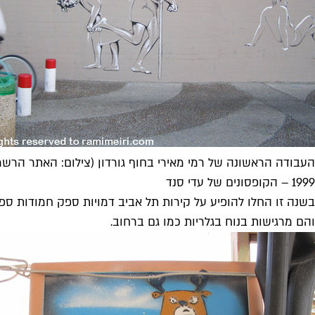
העבודה הראשונה של רמי מאירי בחוף גורדון (צילום: האתר הרשמי
1999 – הקופסונים של עדי סנד
בשנה זו החלו להופיע על קירות תל אביב דמויות ספק חמודות ס
והם מרגישות בנוח בגלריות כמו גם ברחוב.