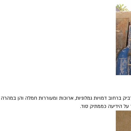
 יקותיאלי, תחת השם Know Hope, להציב ולהדביק ברחוב דמויות גמלוניות, ארוכות ומ
 על הידיעה כממתיק סוד.