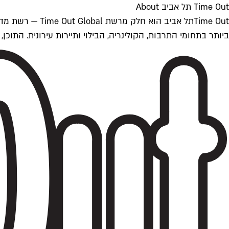
Time Out תל אביב About
ביותר בתחומי התרבות, הקולינריה, הבילוי ותיירות עירונית. התוכן, שמתעדכן 24/7, נכתב ונערך על ידי צוות עיתונאים מקצועי מקומי בישראל, בהתאם לסטנדרט