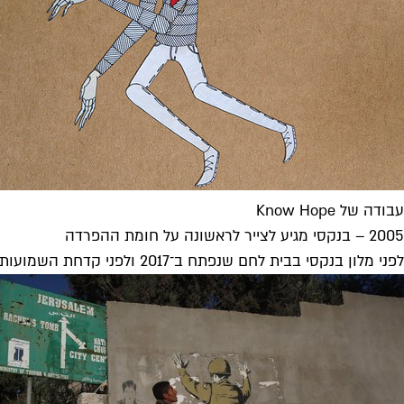
עבודה של Know Hope
2005 – בנקסי מגיע לצייר לראשונה על חומת ההפרדה
לפני מלון בנקסי בבית לחם שנפתח ב־2017 ולפני קדחת השמועות האחרונה על זהותו – אחד מאמני הרחוב המוכרים בעולם צייר על החומה שליד רמאללה כחלק מפעילותו הפוליטית.