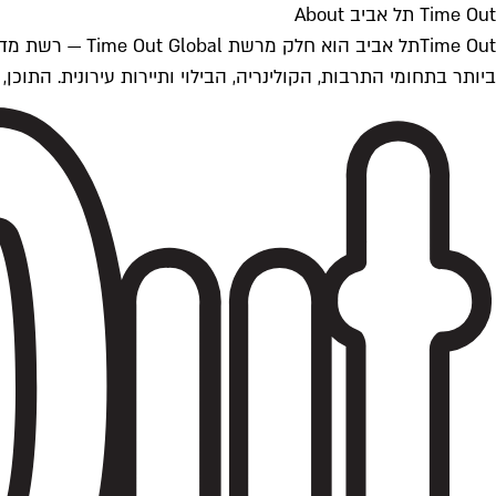
Time Out תל אביב About
ביותר בתחומי התרבות, הקולינריה, הבילוי ותיירות עירונית. התוכן, שמתעדכן 24/7, נכתב ונערך על ידי צוות עיתונאים מקצועי מקומי בישראל, בהתאם לסטנדרט