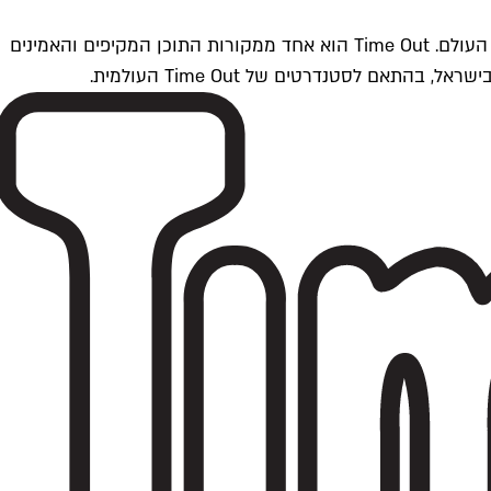
Time Outתל אביב הוא חלק מרשת Time Out Global — רשת מדיה בינלאומית הפועלת ב-360 ערים מרכזיות וב-60 מדינות ברחבי העולם. Time Out הוא אחד ממקורות התוכן המקיפים והאמינים