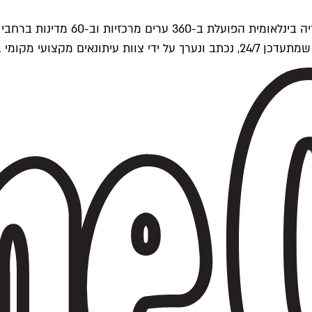
ים של Time Out העולמית.