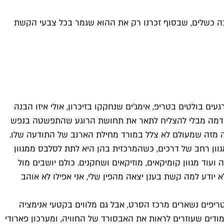
הרבה כשלים, שבסוף זכרנו רק את ההוא שגמר בכל צבעי הקשת
 בולטים בטריפ, אימג'ים שנחקקו בזיכרון, אולי איזו הבנה
 אדמה מבלי להצליח לתאר את תחושת הרוגע שהתפשטה בנפש
ה מזה שמעולם לא צלל במורד מחילת הארנב של התודעה שלו.
פעם ל-"Have a Good Trip") מנסה לדלג מעל המשוכה הזו במגוון רחב של דרכים, כשהמרכזית בהן היא לתת לסלבס ממגוון
 ועוד מגוון קומיקאים, מוזיקאים ושחקנים. כולם יושבים מול
יודע למה קשת בענן יצאה מהפין שלי, אני אפילו לא אוהב
ריפים נשארים מרכז הסרט, אבל גם מלווים בקטעי אנימציה
דים שעוזרים לראות את האבסורד של החוויה, ומערכון פארודי