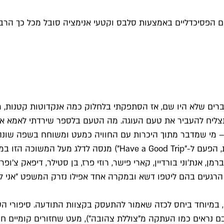
 הסמים הפסיכדליים באמצעות סלבס וקטעי אנימציה סובל מכל כך 
ם שלא היו שם, אז הסתפקתי בלחלוק כמה אנקדוטות קטנות, רגעים
 תצליח להעביר את טעם העוגה. מה הטעם בלספר שירדתי לאמא
 – מי שמדבר מתוך היכרות עם החוויה כמעט ומשוחח בשפה שונ
הסרט הדוקומנטרי "הזויים" של נטפליקס (עוד תרגום גרוע בעברית, ה
אנת'וני בורדיין, קארי פישר, רוזי פרז, בן סטילר, דיפאק צ'ופרה
הרגעים בהם ליטפו דשא ובמקרה אחד אפילו נזרק המשפט "אני לא 
י, במיוחד ביחס לכזה שאמור להתעסק בקצוות התודעה. סיפורי הט
 נראים כמו העתקה מ"צוללת צהובה"), מעט שחזורים קומיים חמו