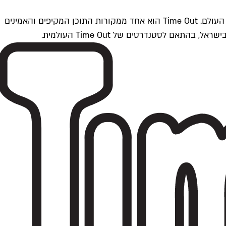
Time Outתל אביב הוא חלק מרשת Time Out Global — רשת מדיה בינלאומית הפועלת ב-360 ערים מרכזיות וב-60 מדינות ברחבי העולם. Time Out הוא אחד ממקורות התוכן המקיפים והאמינים