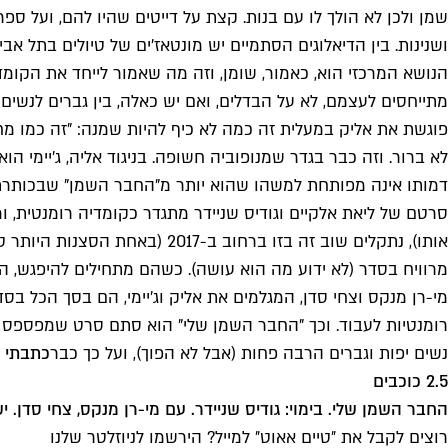
שמן ולכן לא הולך לו עם בנות. קצת על דייטים שהיו להם, ועל ספרי
ושנינות. בין הדיאלוגים הסתמיים יש מונטאז'ים של טיולים בתל אביב,
הנושא המרכזי הוא, כאמור, שומן, וזה מה שאמור לייחד את הקומדי
מתייחסים לעצמם, לא על הבדלים, ואם יש כאלה, בין גברים לנשים 
פוגשת את אליק במעלית זה כמה לא כיף להיות שמנה: "זה כמו מחלה 
לא ברור. וזה כבר בגדר שמנופוביה חשופה. בניגוד אליה, ג'יימי 
דמותו אינה מפותחת למשהו שהוא יותר מ"החבר השמן" שבכותרת
מרוויח בסדר (לא ידוע מה הוא עושה). כשהם מתחילים להיפגש, ה
מי-רן מנקס וצחי סדן, המגלמים את אליק וג'יימי, הם בסך הכל 
רומנטיות לעבוד. וכך "החבר השמן שלי" הוא סתם סרט שמפספס הז
נשים יפות וגברים הרבה פחות (אבל לא הפוך), ועל כך כבר
כתבתי 
2.5 כוכבים
החבר השמן שלי. בימוי: גודיס שניידר. עם מי-רן מנקס, צחי סדן. ישראל 2023, 
רוצים לקבל את ״טיים אאוט״ למייל? הירשמו לניוזלטר שלנו