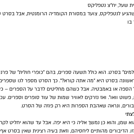
ית שעל, יח"צ נטפליקס
שהגיע לנטפליקס, צועד במסורת הקומדיה הרומנטית, אבל בסרט שב
בו
ם" בסרט. הוא כולל תשעה ספרים, בהם "כופרי חולית" של פרנק ה
נה בסרט היא "מה אתה קורא?". כך הסרט מספר לנו שספרים הם 
 הספה או באמבטיה. אבל כשהם מחליטים לדבר על הספרים – כי א
ואו, פשוט וואו". ואז נזרקים לאוויר שמות של עוד סופרים וספרים
גיבורים, ונראה שאהבת הספרות היא רק פוזה של הסרט.
צתי
א שמן, והוא כן נמשך אליה כי היא יפה. אבל עד שהוא יחליט לקחת
. הדיבורים מהותיים ליחסיהם, וזאת בעיה רצינית שאין בסרט אף