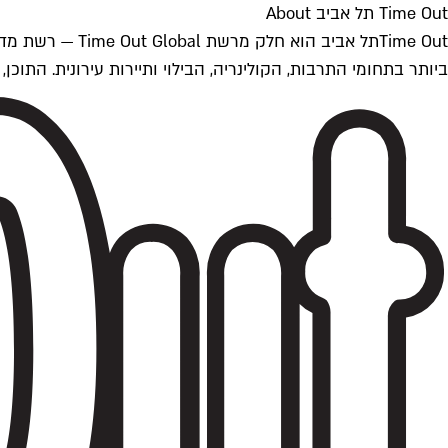
Time Out תל אביב About
ביותר בתחומי התרבות, הקולינריה, הבילוי ותיירות עירונית. התוכן, שמתעדכן 24/7, נכתב ונערך על ידי צוות עיתונאים מקצועי מקומי בישראל, בהתאם לסטנדרט