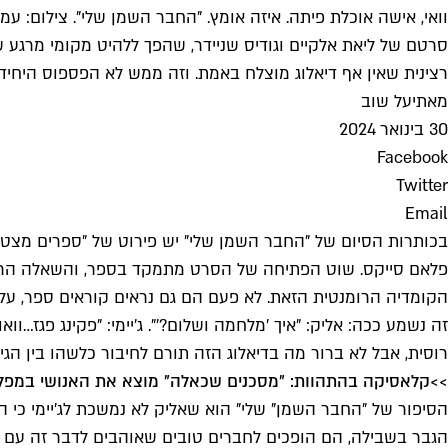
וואי, אישה אוכלת פיתה. איזה אומץ. "החבר השמן שלי". צילום: עמ
סרטם של ליאת אלקיים וגודיס שניידר, שהפך ללהיט מקומי מרגע 
רצינית שאין אף דיאלוג מוצלח באמת. וזה ממש לא הפספוס היחיד 
מאת
יעל שוב
30 בינואר 2024
Facebook
Twitter
Email
בכותרות הסיום של "החבר השמן שלי" יש פירוט של "ספרים מצטלמי
פלאם סייקס. שוט הפתיחה של הסרט מתמקד בספר, והשאלה הראשו
הקומדיה הרומנטית הזאת. לא פעם הם גם נראים קוראים ספר, על
זה נשמע ככה: אליק: "איך 'מלחמה ושלום?'". ג'יימי: "פקינג פגז…ו
רוסית, אבל לא ברור מה בדיאלוג הזה תורם לחיבור כלשהו בין ה
>>
קלאסיקה בהתהוות: "מסכנים שכאלה" מוצא את האנושי במפל
הסיפור של "החבר השמן" שלי" הוא שאליק לא נמשכת לג'יימי כי הו
הגבר בשבילה, הם הופכים לחברים טובים שאוהבים לדבר זה עם זו