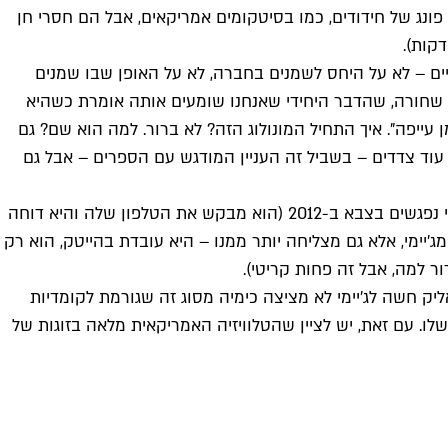
נג פונג של חידודים, כמו בסיטקומים אמריקאים, אבל הם חסרי חן
ניים – לא על היחס לשמנים בחברה, לא על האופן שבו שמנים
קית שחורה, שהדבר היחידי שאנחנו שומעים אותה אומרת כשהיא
ן עייפה". איך התחיל המונולוג הזה? לא ברור. למה הוא שם? גם
ו עוד צדדים – בשביל זה העניין המודגש עם הספרים – אבל גם
סרטם של ליאת אלקיים וגודיס שניידר מתגדר כקומדיה רומנטית, ומשתמש בתבנית המוכרת של "כשהארי פגש את סאלי". אליק וג'יימי נפגשים בצבא ב-2012 (הוא מבקש את הטלפון שלה והיא דוחה
(באחת הסצנות היותר טובות בסרט), ונעשים חברים הכי טובים ב-2021. אליק לא רק יפה מג'יימי, אלא גם מצליחה יותר ממנו – היא עובדת בהייטק, הוא רק
ר למה, אבל זה פחות קריטי).
ק חשה לג'יימי לא מציצה כימיה מסוג זה שגורמת לקומדיות
. עם זאת, יש לציין שהטלוויזיה האמריקאית מלאה בזוגות של