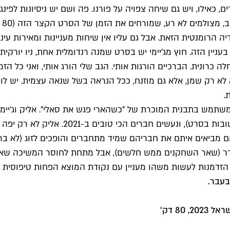
ם, כאילו, ויש גם שיחה צפויה על פורנו. פה ושם יש ניסיונות לפי
 מצולמים לא רע, שמורחים את הזמן של הסרט הקצר הזה (80 דקות).
ה הרומנטית הזאת. אבל גם עליו אין שיחות מעניינות ומאירות עי
בעניין הזה. חוץ מג'יימי יש בסרט שמנה רנדומלית אחת, ניו יור
כרונית. הברכיים הורגות אותי. הגב שלי הורג אותי, ואני כל הזמ
הוא לא רק שמן, אלא גם מוזנח, ככל הנראה בשל שנאה עצמית. יש ל
.
אותו), נתקלים שוב זה בזו ברחוב ב-2017 
ם מביאים איתם את חבריהם שמיד מתחברים והופכים לזוג (לא ברו
בסדר (שאר השחקנים ממש חלשים), אבל מתחת לחוסר המשיכה שאלי
דמנות לעשות משהו מעניין עם נקודת המוצא הפחות טיפוסית שלו
בעבר.
80 דק'