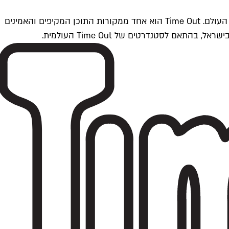
Time Outתל אביב הוא חלק מרשת Time Out Global — רשת מדיה בינלאומית הפועלת ב-360 ערים מרכזיות וב-60 מדינות ברחבי העולם. Time Out הוא אחד ממקורות התוכן המקיפים והאמינים