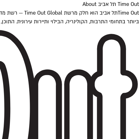
Time Out תל אביב About
ביותר בתחומי התרבות, הקולינריה, הבילוי ותיירות עירונית. התוכן, שמתעדכן 24/7, נכתב ונערך על ידי צוות עיתונאים מקצועי מקומי בישראל, בהתאם לסטנדרט