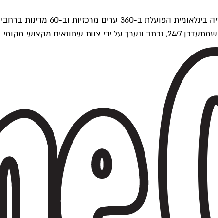
ים של Time Out העולמית.