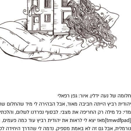
חלומה של נעה ידלין. איור: גפן רפאלי
יהודית רביץ הייתה חביבה מאוד, אבל הבהירה לי מיד שהחלום שחל
מדי: כל מילה רק החריפה את מצבי. לבסוף נפרדנו לשלום, והלכתי ל
[tmwdfpad]מאז יצא לי לראות את יהודית רביץ עוד כמה 
נורמלית, אבל גם זה לא באמת מספיק. נדמה לי שהדרך היחידה לסגו