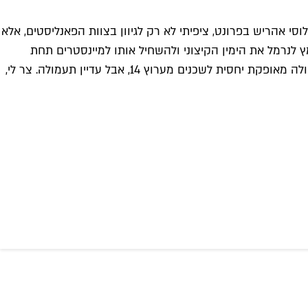
וסי אהריש בפרונט, ציפיתי לא רק לגיוון בצוות הפאנליסטים, אלא
 לנרמל את הימין הקיצוני ולהשחיל אותו למיינסטרים תחת
הכותרת השקרית של "ערוץ חדשות אובייקטיבי". אל תתנו לחליפות וליוסי מרשקים להטעות אתכם: זה עדיין ערוץ תעמולה ימני. תעמולה מאופקת יחסית לשכנים מערוץ 14, אבל עדיין תעמולה. צר לי,