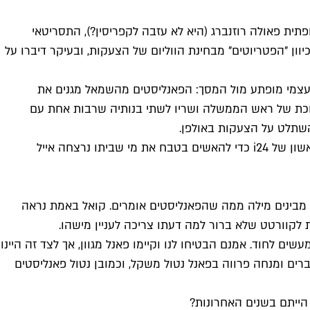
פתית פאולה רוזנברג (היא לא עזבה לקפריסין?), התסריטאי
ון "הפטריוטים" מבחינת הווליום של הצעקות, ובעיקר דיברו על
 עצמי מופתע מול המסך: הפאנליסטים מהשמאל מגנים את
גוחכת של ראש הממשלה ושריו לשתי בנותיה שרבות אחת עם
השתלט על הצעקות באולפן.
״כולכם טעיתם ואני צדקתי, כל המומחים בגרוש״ -בן גביר השר לבטחון לאומי חבר קבינט ב-7 באוקטובר הוזמן לערב השידורים הראשון של i24 כדי להאשים בטבח את מי שביתו נרצחה אייל
 מבינים מילה ממה שהפאנליסטים אומרים. קואל באמת נראה
 לקוורטט שלא ברור למה דעתו צריכה לעניין מישהו.
 לחוד. אמנם הבטיחו לנו וקיימו פאנל מגוון, אך לצד זה היינו
רים ומנחה פרווה בפאנל נטול משקל, וכמובן נטול פאנליסטים