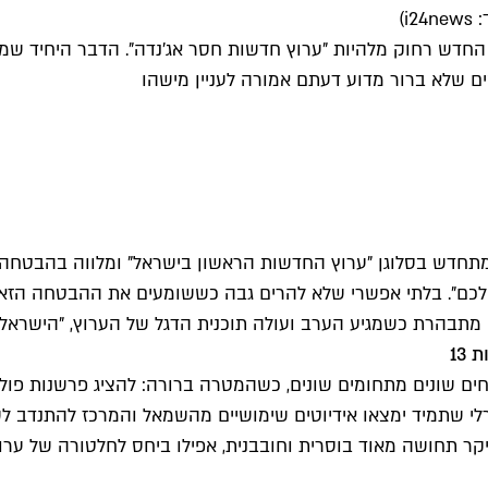
i)
i24New, היא עוד הוכחה שהערוץ החדש רחוק מלהיות "ערוץ חדשות חסר אג'נדה".
ם שלא ברור מדוע דעתם אמורה לעניין מישהו
וריו בעברית, וכעת הוא מתחדש בסלוגן "ערוץ החדשות הראשון בישראל" ומלו
שלכם". בלתי אפשרי שלא להרים גבה כששומעים את ההבטחה הזאת
מתבהרת כשמגיע הערב ועולה תוכנית הדגל של הערוץ, "הישראלי
רחים שונים מתחומים שונים, כשהמטרה ברורה: להציג פרשנות פולי
לי שתמיד ימצאו אידיוטים שימושיים מהשמאל והמרכז להתנדב לש
ר תחושה מאוד בוסרית וחובבנית, אפילו ביחס לחלטורה של ערוץ 4