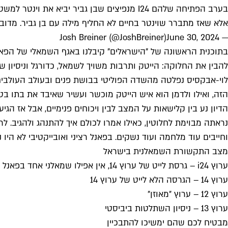
בערב הפתיחה שלהם I24 מנפיצים שבן גביר יביא את וינטר למשטרה – ובמקרה לחלוטין בן גביר גם מתראיין אצלם ב"ראיון מיוחד", אולי מיוחד מאוד. מעניין מאיפה המידע.
אלא שאז מתברר שוינטר בחיים לא החליף מילה עם בן גביר. מדו
June 30, 2024
— Josh Breiner (@JoshBreiner)
בתוכנית הראשונה של "הישראלים" קיבלנו באגף השמאלי של הפאנל 
להבין את החלוקה: הייטק ותרבות משויך לשמאל, כדורגל וניסיון 
לוי-אבקסיס נפלטה מהשדה הפוליטי בבושת פנים ובעולב העולבי
הזה, ואילו ולדמן הוא איש הייטק מוכשר ועשיר שאיבד את בתו 
הדיון נע בין קלישאות על המצב לבין ויכוחים פנימיים, אבל אז הג
נראתה מבוימת לחלוטין, כאילו אמרו לכולם איך להתנהג ולהגיב. 
וחייבים עוד מלחמה ועוד נשקים. בפאנל רציני ואובייקטיבי לא היו
מצב התקשורת השמאלנית בישראל
ערוץ i24 – גרסת לייט של ערוץ 14, אין אפילו שמאלני אחד בפאנל מהדורה
ערוץ 14 – הגרסה הלא לייט של ערוץ 14
ערוץ 12 – ערוץ ״מאוזן״
ערוץ 13 – ניסיון השתלטות ביביסטי
מבטיח לכם שהם ימשיכו להתבכיין