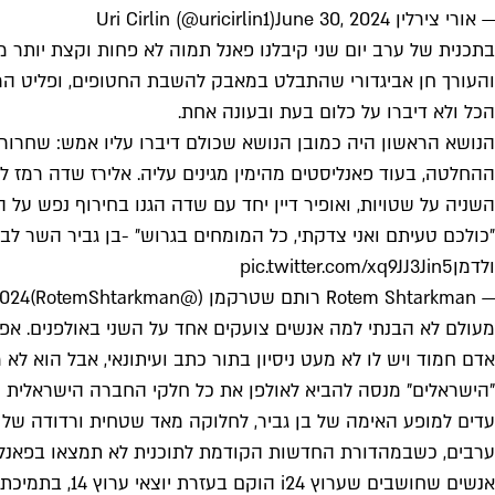
— אורי צירלין Uri Cirlin (@uricirlin1)
June 30, 2024
בתכנית של ערב יום שני קיבלנו פאנל תמוה לא פחות וקצת יותר מא
והעורך חן אביגדורי שהתבלט במאבק להשבת החטופים, ופליט הריא
הכל ולא דיברו על כלום בעת ובעונה אחת.
הנושא הראשון היה כמובן הנושא שכולם דיברו עליו אמש: שחרו
ההחלטה, בעוד פאנליסטים מהימין מגינים עליה. אלירז שדה רמז
השניה על שטויות, ואופיר דיין יחד עם שדה הגנו בחירוף נפש ע
ולדמן
pic.twitter.com/xq9JJ3Jin5
— Rotem Shtarkman רותם שטרקמן (@RotemShtarkman)
2024
מעולם לא הבנתי למה אנשים צועקים אחד על השני באולפנים. אפ
אדם חמוד ויש לו לא מעט ניסיון בתור כתב ועיתונאי, אבל הוא ל
"הישראלים" מנסה להביא לאולפן את כל חלקי החברה הישראלית עם 
עדים למופע האימה של בן גביר, לחלוקה מאד שטחית ורדודה של שמ
ערבים, כשבמהדורת החדשות הקודמת לתוכנית לא תמצאו בפאנל 
אנשים שחושבים שערוץ i24 הוקם בעזרת יוצאי ערוץ 14, בתמיכת קרעי ובברכת בדרך של ביבי הולך להיות ערוץ חדשות הגון, איפה הייתם בשנים האחרונות?