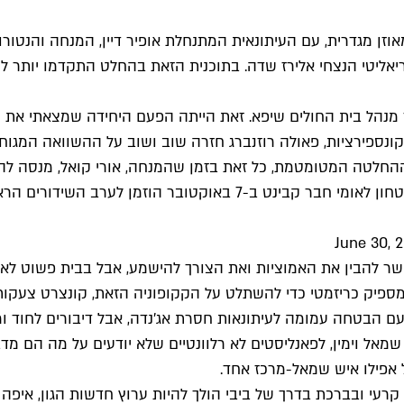
וזן מגדרית, עם העיתונאית המתנחלת אופיר דיין, המנחה והנטורו
ליטי הנצחי אלירז שדה. בתוכנית הזאת בהחלט התקדמו יותר לכיו
ר מנהל בית החולים שיפא. זאת הייתה הפעם היחידה שמצאתי את
 לקונספירציות, פאולה רוזנברג חזרה שוב ושוב על ההשוואה המ
ל ההחלטה המטומטמת, כל זאת בזמן שהמנחה, אורי קואל, מנסה ל
June 30, 
שר להבין את האמוציות ואת הצורך להישמע, אבל בבית פשוט לא
א מספיק כריזמטי כדי להשתלט על הקקופוניה הזאת, קונצרט צעקות
הבטחה עמומה לעיתונאות חסרת אג'נדה, אבל דיבורים לחוד ומעשים
אל וימין, לפאנליסטים לא רלוונטיים שלא יודעים על מה הם מדב
אפילו איש שמאל-מרכז אחד.