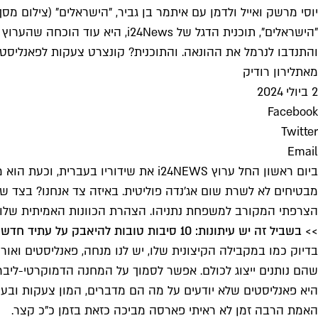
יוסי מרשק ואייל ולדמן עם איתמר בן גביר, "הישראלים" (צילום מסך: 24news
"הישראלים", תוכנית הדגל של s
והתנדבו לנרמל את ההונאה. והתוכנית? קונצרט צעקות לפאנליסטי
מאת
לירון רודיק
2 ביולי 2024
Facebook
Twitter
Email
ביום ראשון החל ערוץ i24NEWS את שיד
מבטיחים לא לשרת שום אג'נדה פוליטית. באיזה צד אנחנו? בצד 
הצרפתי המקורב למשפחת נתניהו. הצהרת הכוונות האמיתית שלו 
>> בשביל זה יש עיתונות: 10 סיבות טובות להיאבק על עתיד חדשות 13
בדיוק כמו במקבילה הקיצונית שלו, יש לנו מנחה, פאנליסטים ואו
שהם נותנים ייצוג לכולם. אפשר לסמוך על המחנה הדמוקרטי-ליבר
היא פאנליסטים שלא יודעים על מה הם מדברים, המון צעקות ובעיק
האמת הרבה זמן לא ראיתי פארסה מביכה כזאת בזמן כ"כ קצר.