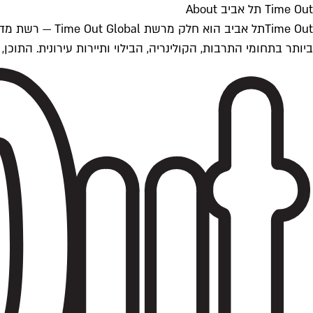
Time Out תל אביב About
ביותר בתחומי התרבות, הקולינריה, הבילוי ותיירות עירונית. התוכן, שמתעדכן 24/7, נכתב ונערך על ידי צוות עיתונאים מקצועי מקומי בישראל, בהתאם לסטנדרט