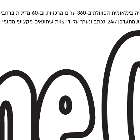
ים של Time Out העולמית.