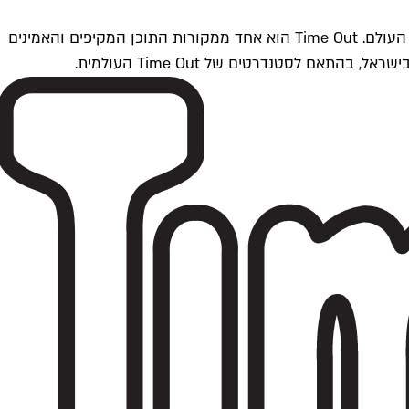
Time Outתל אביב הוא חלק מרשת Time Out Global — רשת מדיה בינלאומית הפועלת ב-360 ערים מרכזיות וב-60 מדינות ברחבי העולם. Time Out הוא אחד ממקורות התוכן המקיפים והאמינים