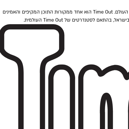
Time Outתל אביב הוא חלק מרשת Time Out Global — רשת מדיה בינלאומית הפועלת ב-360 ערים מרכזיות וב-60 מדינות ברחבי העולם. Time Out הוא אחד ממקורות התוכן המקיפים והאמינים