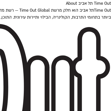
Time Out תל אביב About
ביותר בתחומי התרבות, הקולינריה, הבילוי ותיירות עירונית. התוכן, שמתעדכן 24/7, נכתב ונערך על ידי צוות עיתונאים מקצועי מקומי בישראל, בהתאם לסטנדרט