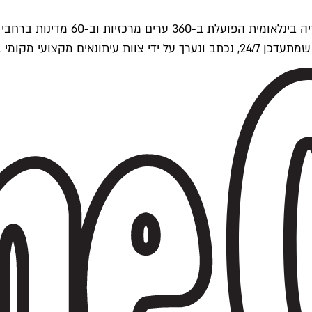
ים של Time Out העולמית.