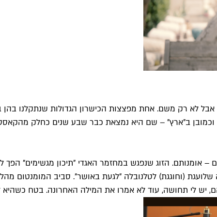
אבל לא רק משם. אחת מפצצות הכישרון הגדולות שנתקלנו בהן בש
, וכמובן ב"ארץ" – שם היא נמצאת כבר שבע שנים כחלק מהקאסט. 
 אומנותם. הזוג שנפגש במחזמר האגדי "תיכון מגשימים" הפך ל
שלועגת (וחוגגת) לטלנובלה "לגעת באושר". סביב המומנטום מהל
, יש לי תחושה, עוד לא אמרו את המילה האחרונה. בטח כשהיא לא