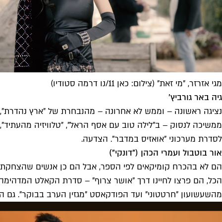
מגי אזרזר, "מי זאת" (צילום: כאן 11/נו דרמה סטודיו)
גיה באר גורביץ'
נציגה ראשונה – וממש לא אחרונה – מהנבחרת של "ארץ נהדרת", 
ממשיכה לנסוק – ב"לילה טוב עם אסף הראל", "טלוויזיה מהעתיד"
לסדרת מערכוני "אואזיס במדבר". הצדעה.
אור בוטבול ועמרי הכהן ("דונקי")
הם לא בהכרח קומיקאים לפי הספר, אבל הם כן אנשים שהצחקתם –
הכל, הם פרצו לחיינו דרך "אושר צרוף" – סדרת הקאלט המדהימה 
מהשעשועון "חרטטוני" ועד הפודקאסט "מגזין הערב בבוקר". גם הם