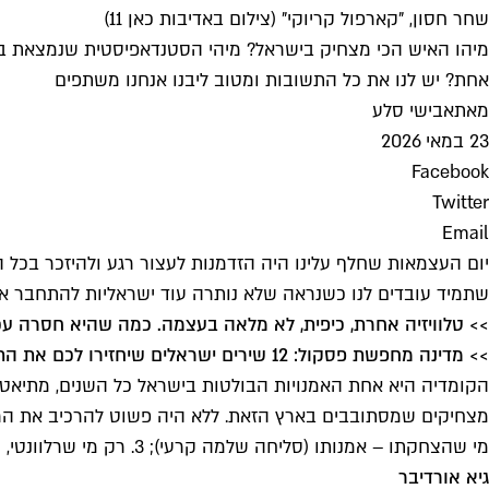
שחר חסון, "קארפול קריוקי" (צילום באדיבות כאן 11)
מיהו האיש הכי מצחיק בישראל? מיהי הסטנדאפיסטית שנמצאת בליג
אחת? יש לנו את כל התשובות ומטוב ליבנו אנחנו משתפים
מאת
אבישי סלע
23 במאי 2026
Facebook
Twitter
Email
יום העצמאות שחלף עלינו היה הזדמנות לעצור רגע ולהיזכר בכל 
שתמיד עובדים לנו כשנראה שלא נותרה עוד ישראליות להתחבר אל
>> טלוויזיה אחרת, כיפית, לא מלאה בעצמה. כמה שהיא חסרה עכ
>> מדינה מחפשת פסקול: 12 שירים ישראלים שיחזירו לכם את התקווה
הקומדיה היא אחת האמנויות הבולטות בישראל כל השנים, מתיאטר
מי שהצחקתו – אמנותו (סליחה שלמה קרעי); 3. רק מי שרלוונטי, מצליח ושאנחנו אוהבים בקטע סובייקטיבי.
גיא אורדיבר