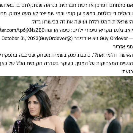
אם פתחתם דפדפן או רשת חברתית, כנראה שנתקלתם בו באיזושהי 
ויראלית די בולטת, כמשפיען קומי וכמי שמייצר לא מעט צחוק. מה
הישראלית המטורללת ועושה את זה בכישרון גדול.
יואב גלנט מקריא סיפורי ילדים: כיפה אדומה
itter.com/tp6jXNzZB0
— Guy Ordever גיא אורדיבר (@GuyOrdever)
October 31, 2023
מגי אזרזר
האישה וה"מי זאת?". כוכבת ענק בשמי המשחק שכיכבה בתפקידים ד
כזאת.