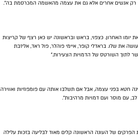
לה לא רק אנשים אחרים אלא גם את עצמה מהאשמה המכרסמת בה".
 שמונת הפרקים, שהופקה על ידי נטפליקס מתארת את היום הראשון באותו מחנה הקיץ שהסרט מ־2001 תיאר את יומו האחרון. כצפוי, בראש ובראשונה יש כאן רצף של קריצות
ושה את שלו. בראדלי קופר, איימי פוהלר, פול ראד, אליזבת
שר לתוך השורטס של הדמויות הצעירות."
אינה חטא בפני עצמה, אבל אם תשלבו אותה עם פומפוזיות ואווירה
גם מרבית ״הטובים״ ב"Narcos" אינם בדיוק כאלה – אבל עשרת הפרקים של העונה הראשונה קלים מאוד לבליעה בזכות עלילה