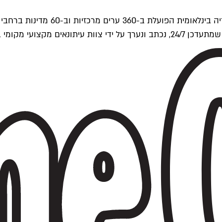
ים של Time Out העולמית.