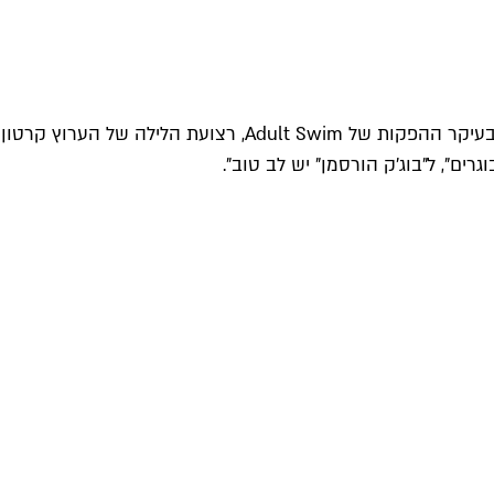
"'BoJack Horseman' – הפקת האנימציה הראשונה של נטפליקס – מפתיעה לטובה דווקא איפה שכשלו סדרות דומות שקדמו לה, ובעיקר ההפקות של Adult Swim, רצועת הלילה של הערוץ קרטון
ם", ל"בוג'ק הורסמן" יש לב טוב".