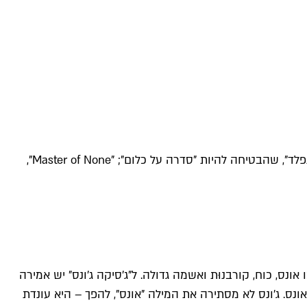
"'Master of None' זורמת פרק אחר פרק בתבונה ובקלילות מנושא לנושא: אהבה, כסף, תעסוקה, מעמד, גזענות. 25 שנה לאחר "סיינפלד", שהבטיחה להיות "סדרה על כלום"; "Master of None",
ס, כוח, קורבנוּת ואשמה גדולה. ל"ג'סיקה ג'ונס" יש אמירה
ונס. ג'ונס לא מסתירה את המילה "אונס", להפך – היא עונדת