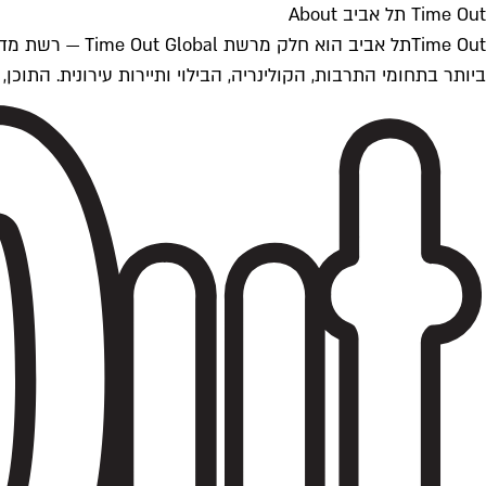
Time Out תל אביב About
ביותר בתחומי התרבות, הקולינריה, הבילוי ותיירות עירונית. התוכן, שמתעדכן 24/7, נכתב ונערך על ידי צוות עיתונאים מקצועי מקומי בישראל, בהתאם לסטנדרט