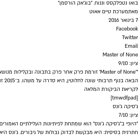
בואו נטפלקסס וננוח. "בוג'אק הורסמן"
מאת
מערכת טיים אאוט
7 בינואר 2016
Facebook
Twitter
Email
Master of None
ציון: 9/10
הבאה בנוף תרבותי שונה לחלוטין, היא סדרה על משהו. ב־2015 זהו אחד הדברים הכי חתרניים שאפשר לעשות בטלוויזיה".
לקריאת הביקורת המלאה
[tmwdfpad]
ג'סיקה ג'ונס
ציון: 7/10
"היופי ב"ג'סיקה ג'ונס" הוא שמתחת לפיתיונות העלילתיים האמורי
חתרנית בסיסית: היא מבקשת לבדוק גבולות של גיבורים. ג'ונס היא