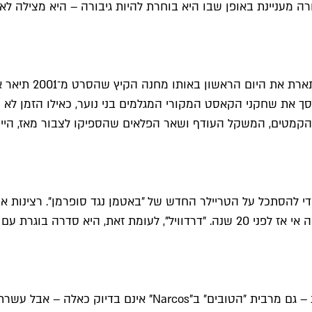
יבורה מעניינת באופן שבו היא בוחרת להיות גיבורה – היא מצי
"סידרת הרימייק בת
מסך את שחקני הקאסט המקורי המגלמים בני נוער, כאילו הזמן לא ע
ל הקמטים, המשקל העודף ושאר הפלאים שהספיקו לצבור מאז, היי
ל, די להסתכל על הטריילר החדש של ״באטמן נגד סופרמן״. רצינות 
וסר ועם דמויות מרהיבות".
"אף אחת מהדמויות הראשיות בסדרה אמנם לא מאפשרת הזדהות – 