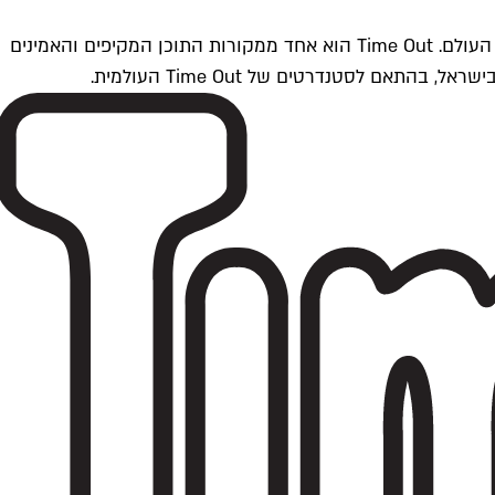
Time Outתל אביב הוא חלק מרשת Time Out Global — רשת מדיה בינלאומית הפועלת ב-360 ערים מרכזיות וב-60 מדינות ברחבי העולם. Time Out הוא אחד ממקורות התוכן המקיפים והאמינים