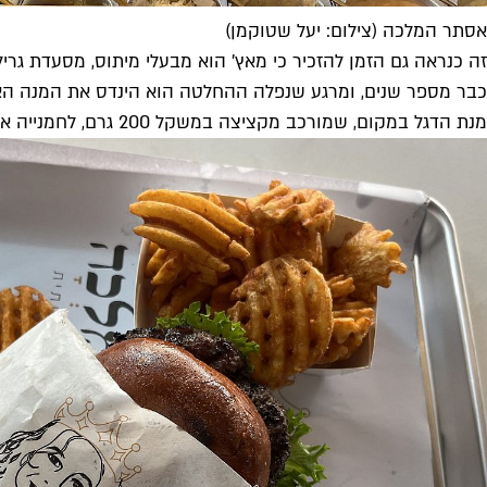
אסתר המלכה (צילום: יעל שטוקמן)
זה כנראה גם הזמן להזכיר כי מאץ׳ הוא מבעלי מיתוס, מסעדת 
כבר מספר שנים, ומרגע שנפלה ההחלטה הוא הינדס את המנה האידאלי
מנת הדגל במקום, שמורכב מקציצה במשקל 200 גרם, לחמנייה איכותית ועננית, רוטב איולי ליים, בצל מקורמל ומלפפון כבוש מתקתק (56 ש"ח, בזמן ההרצה הצ'יפס כלול במחיר).