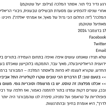
רגע נדיר בלי תור. אסתר המלכה (צילום: יעל שטוקמן)
אחרי שניסו להפתיע עם מסעדת תבשילים טבעונית, גיבורי הריאליט
המלכה" ("זה החלום הכי גדול של מאץ', אז אמרתי יאללה"). חיכינו 35 דקות כדי לטעום אותו. הנה המסקנות
מאת
יעל שטוקמן
17 בדצמבר 2024
Facebook
Twitter
Email
שלא תגידו שאנחנו עושים איפה ואיפה בתחום העמידה בתורים בלתי 
ידוענית הריאליטי
ובעלה, מאץ' עבד, התמקמו בלוקיישן שאכלס בע
החדש, שקורא לעצמו לא פחות מ"אסתר המלכה – המבורגר ברמה 
>> בטעם טוב: 17 הדברים הכי טובים שקרו לקולינריה התל אביבית ב-2024
>> אכלנו מפלצת: זה טוסט. יש בו מרשמלו וסוכריות גומי. משום 
ובכן, עשרים דקות עמדנו בתור להזמנה כאמור, ואז חלפה עוד ר
פופולריות על טראמפ ועל נתניהו, סיפרה לנו שהמבורגר היה יותר 
לדרך", היא אומרת בחיוך ובהתרגשות.