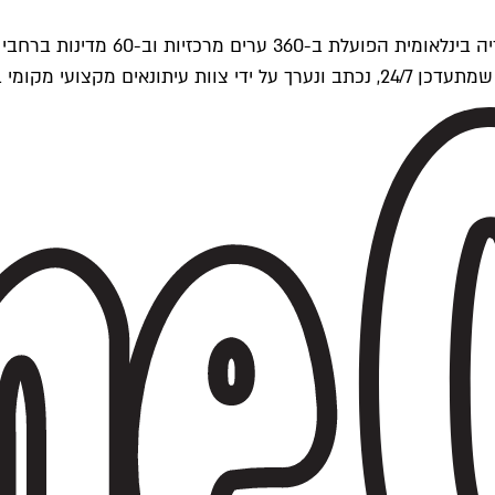
ים של Time Out העולמית.