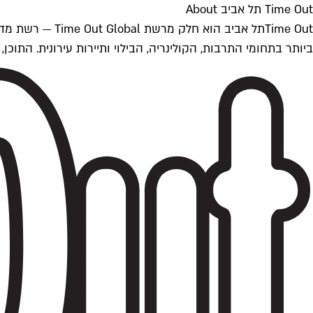
Time Out תל אביב About
ביותר בתחומי התרבות, הקולינריה, הבילוי ותיירות עירונית. התוכן, שמתעדכן 24/7, נכתב ונערך על ידי צוות עיתונאים מקצועי מקומי בישראל, בהתאם לסטנדרט