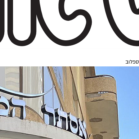
ספלוב