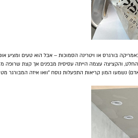
 באמריקה בורגרס או ויטרינה הסמוכות – אבל הוא טעים ומציע או
בהחלט, והקציצה עצמה הייתה עסיסית מבפנים אך קצת שרופה מדי
ם) נשמעו המון קריאות התפעלות נוסח "וואו איזה המבורגר מטור