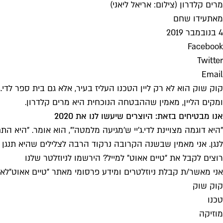
מרים קלדרון (צילום: אריאל ליאני)
מאת
עידו שחם
4 בנובמבר 2019
Facebook
Twitter
Email
קוק שוק הוא לא רק ליין הטכנו העליז בעיר, אלא גם בית ספר לדי.ג'
ומקים הליין, מאמין שההבטחה הנוכחית היא מרים קלדרון.
אנו מבטיחים בזאת: היוצרים שיעשו לנו את 2020
"היא דוגמה מצויינת לדי.ג'יי ש'מגיעה מלמטה'", הוא אומר. "הי
לנגן. אני מאמין שבשנה הקרובה נרקוד הרבה לצלילים שהיא תנגן
רוצים לקבל את ״טיים אאוט״ למייל? הירשמו לניוזלטר שלנו
אני מאשר/ת קבלת ניוזלטרים ומידע פרסומי מאתר ״טיים אאוט״
לאי
קוק שוק
טכנו
מוזיקה