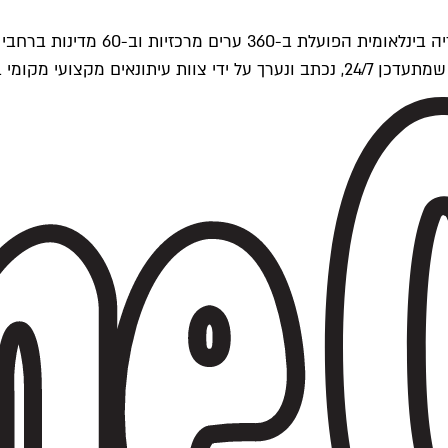
ים של Time Out העולמית.