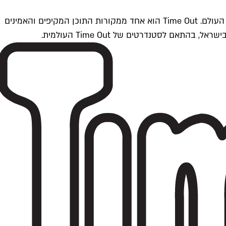
Time Outתל אביב הוא חלק מרשת Time Out Global — רשת מדיה בינלאומית הפועלת ב-360 ערים מרכזיות וב-60 מדינות ברחבי העולם. Time Out הוא אחד ממקורות התוכן המקיפים והאמינים