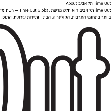
Time Out תל אביב About
ביותר בתחומי התרבות, הקולינריה, הבילוי ותיירות עירונית. התוכן, שמתעדכן 24/7, נכתב ונערך על ידי צוות עיתונאים מקצועי מקומי בישראל, בהתאם לסטנדרט