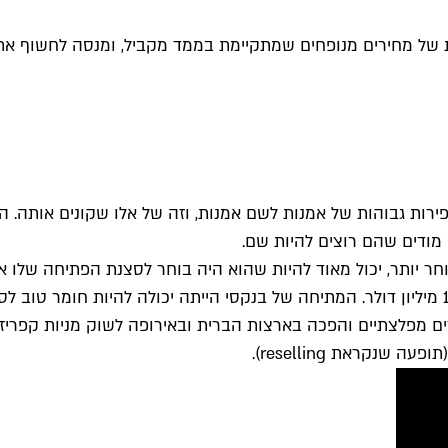
 של מחירים מנופחים שמתקיימת בממד מקביל, ומנסה לחשוף את
ירות גבוהות של אמנות לשם אמנות, וזה של אלו שקונים אותה. 
 מודים שהם רוצים להיות שם.
וחר יותר, יכול מאוד להיות שהוא היה בוחר לסצנת הפתיחה של
איקונית של בנקסי גרסה את עצמה לעיני כל כשהפטיש נחת על 1.4 מיליון דולר. המתיחה של בנקסי
ם מפלצתיים והפכה בארצות הברית ובאירופה לשוק מניות קפריזי 
נקראת reselling).