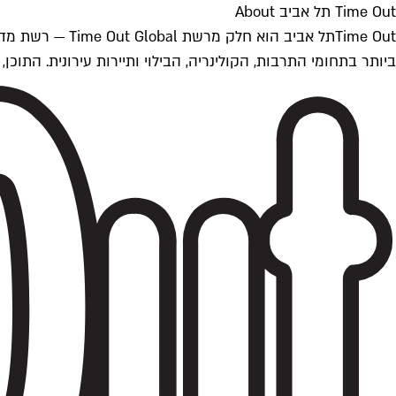
Time Out תל אביב About
ביותר בתחומי התרבות, הקולינריה, הבילוי ותיירות עירונית. התוכן, שמתעדכן 24/7, נכתב ונערך על ידי צוות עיתונאים מקצועי מקומי בישראל, בהתאם לסטנדרט