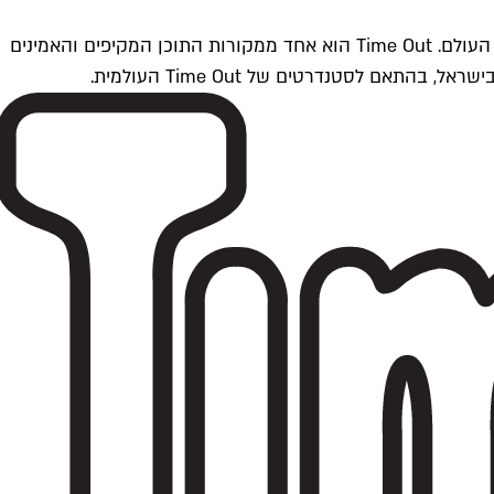
Time Outתל אביב הוא חלק מרשת Time Out Global — רשת מדיה בינלאומית הפועלת ב-360 ערים מרכזיות וב-60 מדינות ברחבי העולם. Time Out הוא אחד ממקורות התוכן המקיפים והאמינים