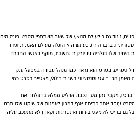
י חמלה וחסד. את תפקיד הסיפור האנושי בסרט ממלא לארי פונס, אמן מזדקן בן 80 שחי חיים סגפניים, ניגוד גמור לעולם הנוצץ של שאר משתתפי הסרט. פונס היה
 שלו", מנתחת ההיסטוריונית ברברה רוז. כעונש הוא הוגלה מעולם האמנות ונידון
ת היחיד שלו בגלריה ניו יורקית נחשבת, מוקף באנשי החברה
ול סטריט. בסרט הוא נראה כמו מנהל עבודה במפעל ענקי
שמעסיק עשרות אסיסטנטים. הוא עצמו אינו מלכלך את הידיים בצבעים או בחומרים, רק מוכר רעיונות עתידיים לאספנים. קונס, שהיה האמן הכי בועט וסנסציוני בשנות ה־90, מצטייר בסרט כמי
 ברכיו, מקבל זמן מסך נכבד. אדליס ממלא בהצלחה את
הסרט עוקב אחר פתיחת אגף במכון לאמנות של שיקגו שלו תרם