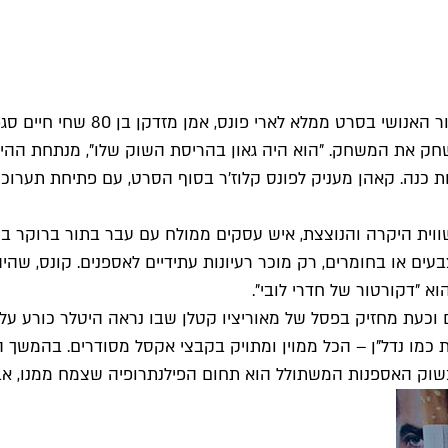
עם זאת, יש בסרט גם לא מעט רגע
האמנות הניו יורקי בשנות ה־60 אבל סירב לשחק את המשחק. "הוא היה גאון בהריסת השוק
ות כנה. קאהן מעניק לפונס קלוז'ר בסוף הסרט, עם פתיחת תערוכ
ווית היקרה והנוצצת, איש עסקים ממולח עם עבר בתור ברוקר בו
א "דקורטור של חדרי לובי".
 וכעת מחזיק בפסל של מאוריציו קטלן שבו נראה היטלר כורע על
כמו נדל"ן – הכל ממוין ומתויק בקבצי אקסל מסודרים. בהמשך 