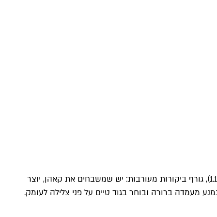
"המחיר של הכל", שמשודר החל מהשבוע ב־HBO ובהקרנות קולנועיות ברחבי ארצות הברית (בישראל הוא יוקרן בסינמטק החל מ־1.12), גורף ביקורות מעורבות: יש שמשבחים את קאהן, יוצר
ע מעמדה ברורה ובוחר בגוד טיים על פני צלילה לעומק.