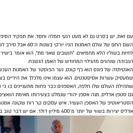
השם החם של עולם 
לחיות בשוליו הלא מחמיאים. "חושבים שאני מת", הוא אומר בישיר
הגבוהה שנהנים מהגילוי המחודש של האמן הנשכח.
האנטיתזה של פונס הוא ג'ף קונס, נער הפוסטר של האמנות העכש
שתהילת העולם שלו חלפה, האספנים כבר פחות מתעניינים בו כי הו
גם סטפן אדליס, מגה אספן יהודי שנמלט בצעירותו מאימת הנאצים
הסטריאוטיפ של האספן העשיר, איש עסקים קר רוח שקונה אמנות 
אדליס יצירות בשווי של יותר מ־400 מיליון דולר. אם יש דבר טוב בשוק האספנות המשתולל הוא תחום הפילנתרופיה שצמח ממנו, אבל גם בו יש לא מעט בעיות ואינטריגות וקאהן לא מתעכב עליהן.