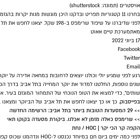
אויסטרים (תמונה: shutterstock)
לפני שדיברנו על שיפוד שרימפס ב-198 שקל. יצאנו לחפש את תל אביב של הביוקר ומצאנו אותה בקלות
מאת
מערכת טיים אאוט
17 ביוני 2022
Facebook
Twitter
Email
רגע לפני שמגיע יולי וכולנו יוצאים לרחובות במחאה אדירה על 
שותים", כדי למצוא את הטופ הנוכחי של התמחור המוגזם בעיר. א
בפייסבוק
. כך או כך יצאנו לחפש את תל אביב של הביוקר ומצאנו 
>> 29 המסעדות הטובות ביותר בתל אביב: הרשימה החדשה
>> שרימפס כאלה מזמן לא אכלנו. ביקורת מסעדה בקוקו תאי
הקפה קר הכי יקר | HOC / נחת
לפני כמה ימים ביום חם במיוחד נכנסנו ל-HOC ונדהמנו שכוס קפה קר עם חלב רגיל (!) ואולי ארבע קוביות קרח עולה