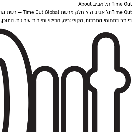
Time Out תל אביב About
ביותר בתחומי התרבות, הקולינריה, הבילוי ותיירות עירונית. התוכן, שמתעדכן 24/7, נכתב ונערך על ידי צוות עיתונאים מקצועי מקומי בישראל, בהתאם לסטנדרט