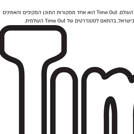
Time Outתל אביב הוא חלק מרשת Time Out Global — רשת מדיה בינלאומית הפועלת ב-360 ערים מרכזיות וב-60 מדינות ברחבי העולם. Time Out הוא אחד ממקורות התוכן המקיפים והאמינים