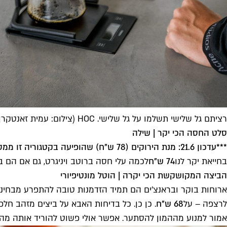
רציתם גל שלישי תשלמו על גל שלישי. HOC (צילום: עמית זאנטקרן)
סלט החסה הכי יקר | שילה
***עדכון 21.6: מנת הירוקים (78 ש"ח) שהופיעה בקטגוריה זו ממסעדת דאריה אינה מוגדרת כמנת סלט, כך הבהירו לנו מהמסעדה
בחייאת יקר לנו
74 ש"ח
לכמה עלי חסה ברוטב ויניגרט, גם אם הם ב
הביצה המקושקשת הכי יקרה | הוטל מונטיפיורי
ארוחות בוקר ובראנצ'ים הם תמיד הזדמנות טובה להתפרע מבחינ
לרצפה – על
68 ש"ח
. כן כן. כל בדיחות האבא על ביצים מזהב ח
אמור למנוע מההמון להסתער. אפשר אולי פשוט להוריד אותה מהת