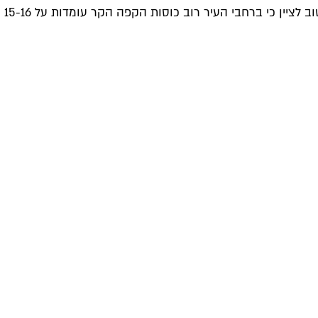
, והקפה ארטיזינלי וגל שלישי וסחר הוגן אבל זה עדיין פשוט יותר מדי. חשוב לציין כי ברחבי העיר רוב כוסות הקפה הקר עומדות על 15-16