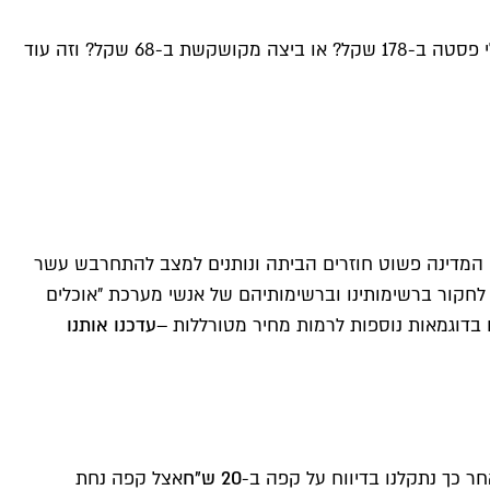
בחרנו 11 קטגוריות תפריט ובדקנו היכן מוגשות מנות יקרות בהגזמה מהז'אנר. הממצאים הקשים: רוצות סלט ירוקים ב-78 שקל? אולי פסטה ב-178 שקל? או ביצה מקושקשת ב-68 שקל? וזה עוד
תה המדינה פשוט חוזרים הביתה ונותנים למצב להתחרבש עשר
יה בתל אביב בדרך הכי טובה שאנחנו מכירות: מנות במסעדות. יצרנו 11 קטגוריות והלכנו לחקור ברשימותינו וברשימותיהם של אנשי מערכת "אוכלים
 בדוגמאות נוספות לרמות מחיר מטורללות –
עדכנו אותנו
אחר כך נתקלנו בדיווח על קפה ב-
20 ש"ח
אצל קפה נחת