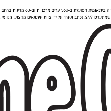
ים של Time Out העולמית.