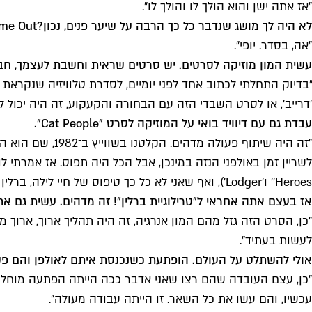
"אז אתה ישן והוא הולך לו והולך לו".
לא היה לך מושג שנדבר כל כך הרבה על שיער פנים, נכון?
ime Out
"אה, בסדר. יופי".
עשית המון מוזיקה לסרטים. יש סרטים שראית וחשבת לעצמך, ח
"בדיוק התחלתי לכתוב אחד לפני יומיים, לסדרת טלוויזיה שנקראת
'דרייב', או לסרט השבדי הזה עם הבחורה והקעקוע, זה היה יכול לה
עבדת גם עם דיוויד בואי על המוזיקה לסרט "
Cat People
".
"זה היה שיתוף 
'Heroes' ו'Lodger'), ואף שאני לא כל כך טיפוס של חיי לילה, ברלין הייתה מדהימה. היא הייתה פתוחה 24 שעות, באמת הייתה שם מין מנטליות של אזור ספר".
אז בעצם אתה אחראי ל"טרילוגיית ברלין"! זה מדהים. עשית גם 
"כן, הסרט הזה גזל מהם המון אנרגיה, זה היה תהליך ארוך, ארו
לעשות בעתיד".
אולי להשתלט על העולם. הופתעת כשנכנסת איתם לאולפן והם פשו
"כן, עצם העובדה שהם רצו שאני אדבר ככה הייתה הפתעה מוחלטת.
עכשיו, והם עשו את כל השאר. זו הייתה עבודה מעולה".