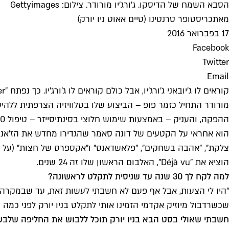
הסבא השמח של הדיסקו. ג'ורג'יו מורודר. צילום: Gettyimages
מאת
כריסטופר טרנטינו (טיים אאוט ניו יורק)
17 בפברואר 2016
Facebook
Twitter
Email
ההפקה, והעניק – באמצעות שימוש חלוצי בסינתיסייזר – טיפול 10,000 לדיסקו.
צלקת", "אהבה בשחקים", "פלאשדאנס" ו"אקספרס של חצות" (על ש
הוציא את "Déjà vu", האלבום הראשון שלו זה 24 שנים.
למה לקח לך 30 שנה עד שניסית לתקלט לראשונה?
"היו לי הצעות, אבל אף פעם לא חשבתי לעשות זאת, עד שבמקרה ע
שכשרדבול מיוזיק אקדמי הזמינו אותי לתקלט בניו יורק לפני כמה שנ
חשבתי שאולי בסט הבא בניו יורק תוכל ללבוש את החליפה שלב