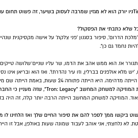
T
ניו יורק הוא לא מגזין שמרבה לעסוק בשיער, זה פשוט תחום עניי
בל שלא כתבתי את הפסקול?
 'מלכת הדרום', סיפור בסגנון 'פני צלקת' על אישה מקסיקנית שנ
יות נחמד גם כן".
פעולה מדהים. הקלטנו בשווייץ ב־1982, שם הוא התגורר אז. הוא ממש אהב את הדמו, שר על
את המוזיקה למשחק המחשב "
Tron: Legacy
", שזה מעניין כי הח
ך מאוד. המוזיקה למשחק המחשב הייתה הרבה יותר קלה, זה היה 
ט ביקשו ממך לספר להם את סיפור החיים שלך ואז הלחינו לו מו
 לא נלחצתי, אני אוהב לעבוד שמונה שעות באולפן, אבל זו היי