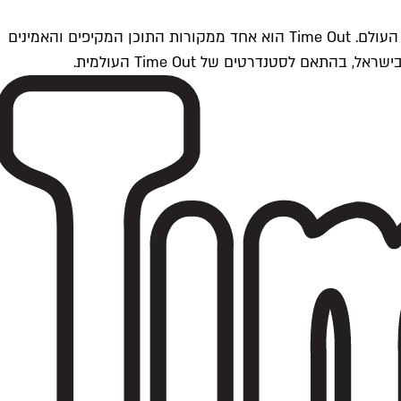
Time Outתל אביב הוא חלק מרשת Time Out Global — רשת מדיה בינלאומית הפועלת ב-360 ערים מרכזיות וב-60 מדינות ברחבי העולם. Time Out הוא אחד ממקורות התוכן המקיפים והאמינים