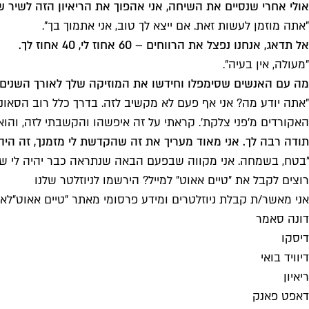
אולי אחרי שנסיים את השיחה, אני אהפוך את הריאיון הזה לשיר ש
"אתה מוזמן לעשות זאת. אם ייצא לך טוב, אני אתמוך בך".
אל תדאג, אנחנו נפצל את הרווחים – 60 אחוז לי, 40 אחוז לך.
"מעולה, אין בעיה".
מה עם האנשים שסימפלו וחידשו את המוזיקה שלך לאורך השנים?
האקורדים מ'פני צלקת'. קראתי על זה איפשהו והקשבתי לזה, והו
תודה רבה לך. אני מאוד מעריך את זה שהקדשת לי מזמנך, זה היה 
"בטח, בשמחה. אני מקווה שבפעם הבאה שנתראה כבר יהיה לי שם
רוצים לקבל את ״טיים אאוט״ למייל? הירשמו לניוזלטר שלנו
אני מאשר/ת קבלת ניוזלטרים ומידע פרסומי מאתר ״טיים אאוט״
לאי
דונה סאמר
דיסקו
דיוויד בואי
ריאיון
דאפט פאנק