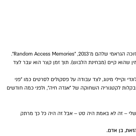
קוראים לו ג'יובאני ג'ורג'יו, אבל כולם קוראים לו ג'ורג'יו. כך נפתח "Giorgio By Moroder", קטע המחווה שדאפק פאנק שילבו באלבום זוכה הגראמי שלהם מ־2013, "Random Access Memories".
ן שלו, "Looky Looky", הוא משהו שצריך לראות כדי להאמין שהוא קיים (מבחינת הלבוש). תוך זמן קצר הוא עבר לצד
הז'אנר ("I Feel Love", "Love to Love You Baby") ועל להיטי ענק של בלונדי וקיילי מינוג, לצד עבודה על פסקולים לסרטים כמו "פני
קלות לקטגוריה השחוקה של "אגדה חיה", ולפני כמה חודשים
 שלי – זה לא באמת היה סט – אבל זה היה כל כך מרתק
זאת, בן אדם.