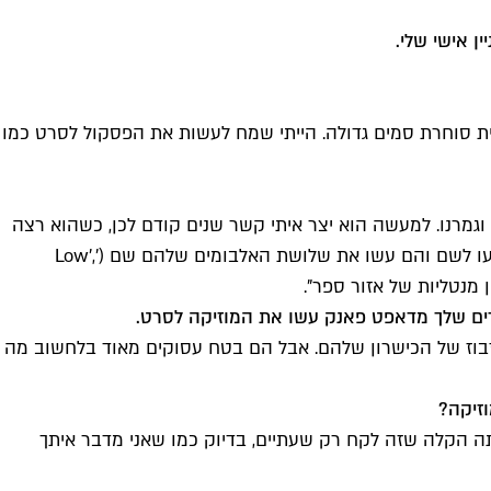
ן אישי שלי.
היית סוחרת סמים גדולה. הייתי שמח לעשות את הפסקול לסרט כמו
יו שניים־שלושה טייקים וגמרנו. למעשה הוא יצר איתי קשר שנים קודם לכן, כשהוא רצה
לשריין זמן באולפני הנזה במינכן, אבל הכל היה תפוס. אז אמרתי לו, 'יש מלא אולפנים בברלין, וזו עיר נהדרת!'. ואז הוא ובריאן אינו נסעו לשם והם עשו את שלושת האלבומים שלהם שם ('Low',
ברים שלך מדאפט פאנק עשו את המוזיקה לסרט.
בזבוז של הכישרון שלהם. אבל הם בטח עסוקים מאוד בלחשוב מה
זיקה?
תה הקלה שזה לקח רק שעתיים, בדיוק כמו שאני מדבר איתך