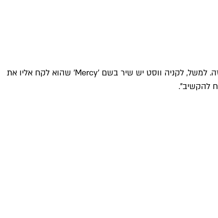
"אתה יודע מה? אני אף פעם לא מקשיב לזה. בדרך כלל רוב הסאונד עובר כל כך הרבה מניפולציות שאתה בכלל לא יכול לשמוע את זה. למשל, לקניה ווסט יש שיר בשם 'Mercy' שהוא לקח אליו את
ח להקשיב".