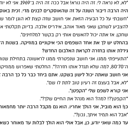
"לא, לא נראה לי. זה היה נורא! אבל ככה זה היה ב־1969. אני לא יודע מי מצא את הקליפ הזה, אבל ראיתי את זה כמה פעמים, ו… טוב, זה מביך, אבל זה מה שהלך אז!".
היה הרבה דיבור השנה על זה שהאוסקרים לבנים מדי. זכית בא
שחקן. אז אתה יכול להאשים אותי רק בקשר למלחינים".
גידלת אותו בחזרה לקראת האלבום החדש?
ה־70־80, למה שלא תגדל אותו חזרה?". החלטתי שאפרוש ממוזיקה כשהשפם יפסיק לגדול".
אני חושב שאתה יכול לישון בשקט. אתם ביחד כבר כל כך הרבה ז
"לא, אבל בעצם זה רעיון טוב לתת לו שם".
אני קורא לשפם שלי "הקפטן".
"'הקפטן'?! למה? הוא מנהל את החיים שלך?".
כן! הוא מוביל, אני הולך אחריו. הוא גם מקבל הרבה יותר מחמאות
"אבל הוא תמיד איתך, נכון?".
עד כמה שאני יודע, כן, אבל אולי הוא הולך לבלות עד מאוחר כשא