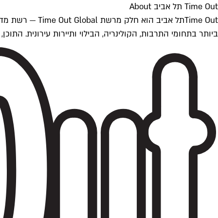
Time Out תל אביב About
ביותר בתחומי התרבות, הקולינריה, הבילוי ותיירות עירונית. התוכן, שמתעדכן 24/7, נכתב ונערך על ידי צוות עיתונאים מקצועי מקומי בישראל, בהתאם לסטנדרט