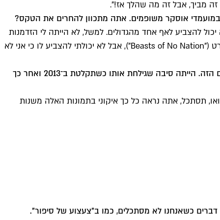
במועמדי אוסקר משופמים. אתה מתכוון להחרים את הטקס?
עים עבור שחור. העניין הוא שאני לא יכול להצביע לאף אחד מהגדולים. למשל, לא הייתה לי הזדמנות
להצביע לשחקן שאני מאוד אוהב, אידריס אלבה. בדיוק תקלטתי איתו בשווייץ. הוא שחקן ענקי ודי.ג'יי ענקי, ואני ממש אהבתי את הסרט ("Beasts of No Nation"), אבל לא יכולתי להצביע לו כי אני לא
בהחלט יש לך את אחד השפמים הכי איקוניים במוזיקה. בשנות ה־70, אתה וברט ריינולדס פשוט ניהלתם את העניינים לבדכם בתחום הזה. הייתה סיבה שגילחת אותו כשתקלטת ב־2013 ואחר כך
ת שנות ה־90 ולא היה לי שפם במשך איזה 20 שנה, עד שאשתי אמרה, 'וואו, תסתכל, אתה נראה כל כך איקוני בתמונות האלה משנות
ם דברים כשאנחנו לא מסתכלים, כמו ב"צעצוע של סיפור".