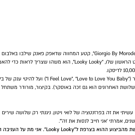
מורודר התחיל כזמר פופ – הביצוע שלו בטלוויזיה הצרפתית ללהיט הראשו
הוא אחראי על הקטעים של דונה סאמר שהגדירו מחדש את 
לושת האחרונים הוא גם זכה באוסקר). בקיצור, מורודר משתחל ב
שיתי את זה בפרזנטציה של לואי ויטון. ניגנתי רק שלושה שירים
ים, אמרתי 'אני חייב לנסות את זה'".
שת מהביצוע ההוא בצרפת ל"
Looky Looky
". אני מת על העניבה ה